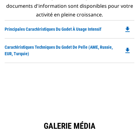
documents d'information sont disponibles pour votre
activité en pleine croissance.
file_download
Do
Principales Caractéristiques Du Godet À Usage Intensif
P
O
Do
Caractéristiques Techniques Du Godet De Pelle (AME, Russie,
in
file_download
P
EUR, Turquie)
a
O
N
in
Ta
a
N
Ta
GALERIE MÉDIA