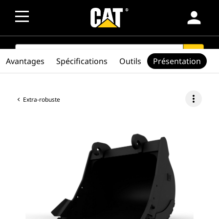
person
SEARCH
search
Avantages
Spécifications
Outils
Présentation
more_vert
Extra-robuste