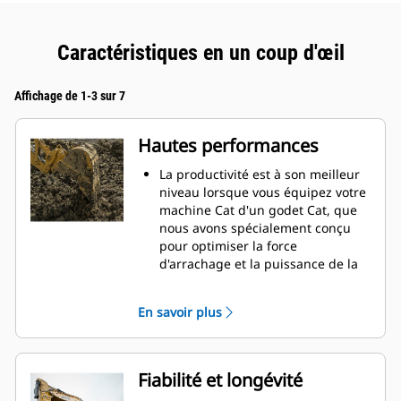
Caractéristiques en un coup d'œil
Affichage de 1-3 sur 7
Hautes performances
La productivité est à son meilleur
niveau lorsque vous équipez votre
machine Cat d'un godet Cat, que
nous avons spécialement conçu
pour optimiser la force
d'arrachage et la puissance de la
machine.
Le profil d'enveloppe à rayon
En savoir plus
double améliore le flux des
matières dans le godet. Le
dégagement de talon accru
garantit que le fond du godet ne
Fiabilité et longévité
frotte pas, ce qui réduit les coûts