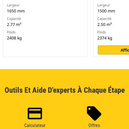
Largeur
Largeur
1650 mm
1500 mm
Capacité
Capacité
2.77 m³
2.50 m³
Poids
Poids
2408 kg
2374 kg
Affi
Outils Et Aide D'experts À Chaque Étape
Calculateur
Offres