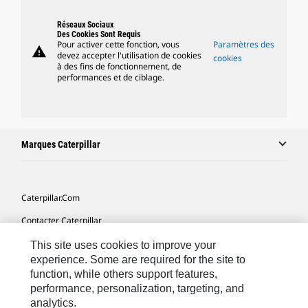
Réseaux Sociaux
Des Cookies Sont Requis
Pour activer cette fonction, vous
Paramètres des
warning
devez accepter l'utilisation de cookies
cookies
à des fins de fonctionnement, de
performances et de ciblage.
Marques Caterpillar
Caterpillar.com
Contacter Caterpillar
Mes Préférences Marketing
This site uses cookies to improve your
experience. Some are required for the site to
Plan Du Site
function, while others support features,
performance, personalization, targeting, and
Cookie Settings
analytics.