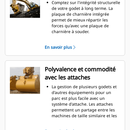
d'entretien.
Comptez sur l'intégrité structurelle
La consommation de carburant est
de votre godet à long terme. La
maximale lors de l'excavation. Les
plaque de charnière intégrée
godets Cat sont conçus pour
permet de mieux répartir les
creuser dans les matériaux
forces qu'avec une plaque de
rapidement afin d'améliorer
charnière à souder.
l'efficacité de fonctionnement
Les godets Cat sont fabriqués en
globale de votre machine.
acier d'une grande robustesse et
En savoir plus
Chargez plus de matière plus
sont résistants à l'abrasion, en
rapidement. La forme et les barres
particulier dans les zones d'usure
latérales du godet permettent une
excessive.
rétention optimale des matériaux
Avec les outils d'attaque du sol Cat
Polyvalence et commodité
dans le godet à chaque charge.
(GET), protégez les zones d'usure
avec les attaches
excessive les plus importantes de
votre godet lorsqu'il entre en
La gestion de plusieurs godets et
contact avec les matériaux.
d'autres équipements pour un
Avec les outils d'attaque du sol
parc est plus facile avec un
Cat
Advansys
(GET), augmentez
®
™
système d'attache. Les attaches
la productivité pour les
permettent un partage entre les
applications exigeantes, facilitez la
machines de taille similaire et les
pénétration dans les tas et
équipements peuvent être
réduisez les temps de cycle.
changés en quelques secondes