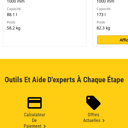
1000 mm
1000 mm
Capacité
Capacité
88.1 l
173 l
Poids
Poids
58.2 kg
82.3 kg
Affi
Outils Et Aide D'experts À Chaque Étape
Calculateur
Offres
De
Actuelles
Paiement