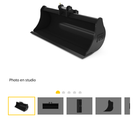
Photo en studio
Vue