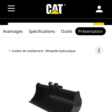
person
SEARCH
search
Avantages
Spécifications
Outils
Présentation
more_vert
Godets de nivellement - Minipelle hydraulique