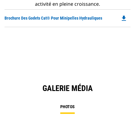
activité en pleine croissance.
file_download
Do
Brochure Des Godets Cat® Pour Minipelles Hydrauliques
P
O
in
a
N
Ta
GALERIE MÉDIA
PHOTOS