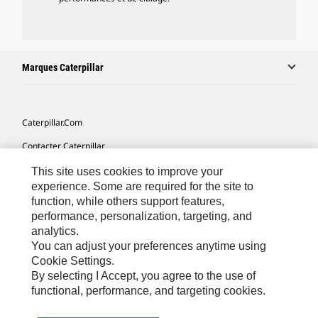
Marques Caterpillar
Caterpillar.com
Contacter Caterpillar
Mes Préférences Marketing
This site uses cookies to improve your
experience. Some are required for the site to
Plan Du Site
function, while others support features,
performance, personalization, targeting, and
Cookie Settings
analytics.
Légales
You can adjust your preferences anytime using
Cookie Settings.
Confidentialité
By selecting I Accept, you agree to the use of
functional, performance, and targeting cookies.