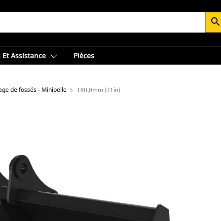
searc
 Et Assistance
Pièces
ge de fossés - Minipelle
180,0mm (71in)