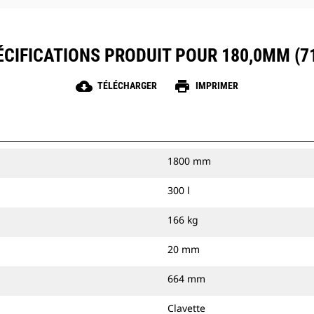
ÉCIFICATIONS PRODUIT POUR 180,0MM (71
cloud_download
print
TÉLÉCHARGER
IMPRIMER
1800 mm
300 l
166 kg
20 mm
664 mm
Clavette