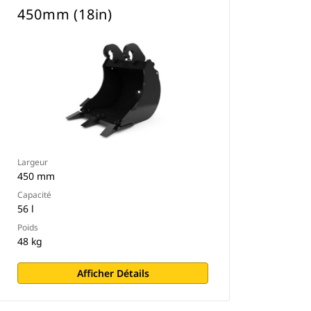
450mm (18in)
Largeur
450 mm
Capacité
56 l
Poids
48 kg
Afficher Détails