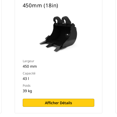
450mm (18in)
Largeur
450 mm
Capacité
43 l
Poids
39 kg
Afficher Détails