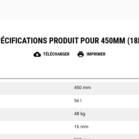
ÉCIFICATIONS PRODUIT POUR 450MM (18
cloud_download
print
TÉLÉCHARGER
IMPRIMER
450 mm
56 l
48 kg
16 mm