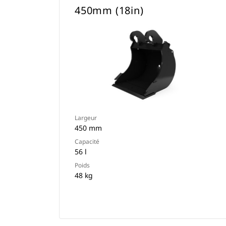
450mm (18in)
Largeur
450 mm
Capacité
56 l
Poids
48 kg