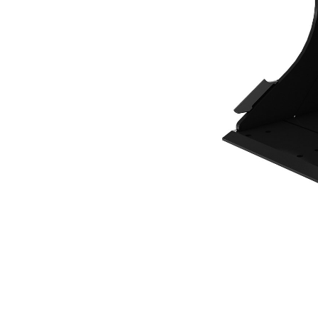
450mm (18in)
Ava
Modifier le modèle