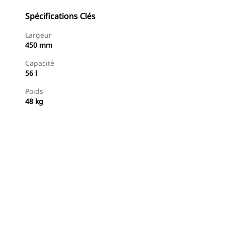
Spécifications Clés
Largeur
450 mm
Capacité
56 l
Poids
48 kg
Acheter Maintenant
Demander Un Devis