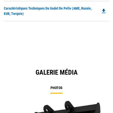
in
Do
Caractéristiques Techniques Du Godet De Pelle (AME, Russie,
a
file_download
P
EUR, Turquie)
N
O
Ta
in
a
N
Ta
GALERIE MÉDIA
PHOTOS