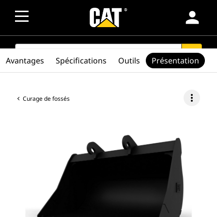
person
SEARCH
search
Avantages
Spécifications
Outils
Présentation
more_vert
Curage de fossés