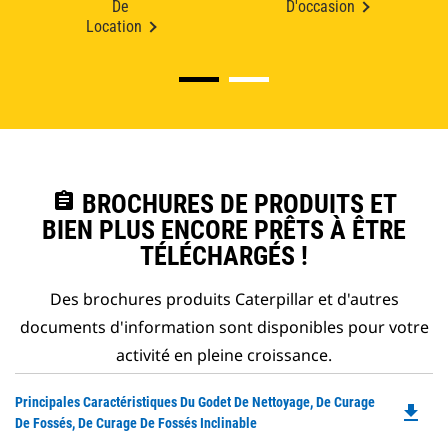
De
D'occasion
Location
assignment
BROCHURES DE PRODUITS ET
BIEN PLUS ENCORE PRÊTS À ÊTRE
TÉLÉCHARGÉS !
Des brochures produits Caterpillar et d'autres
documents d'information sont disponibles pour votre
activité en pleine croissance.
Do
Principales Caractéristiques Du Godet De Nettoyage, De Curage
file_download
P
De Fossés, De Curage De Fossés Inclinable
O