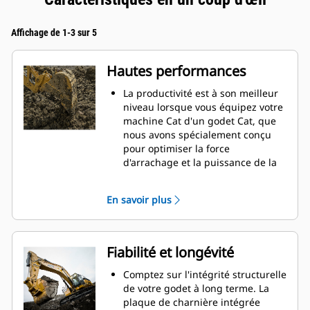
Affichage de 1-3 sur 5
Hautes performances
La productivité est à son meilleur
niveau lorsque vous équipez votre
machine Cat d'un godet Cat, que
nous avons spécialement conçu
pour optimiser la force
d'arrachage et la puissance de la
machine.
Le profil d'enveloppe à rayon
En savoir plus
double améliore le flux des
matières dans le godet. Le
dégagement de talon accru
garantit que le fond du godet ne
Fiabilité et longévité
frotte pas, ce qui réduit les coûts
d'entretien.
Comptez sur l'intégrité structurelle
La consommation de carburant est
de votre godet à long terme. La
maximale lors de l'excavation. Les
plaque de charnière intégrée