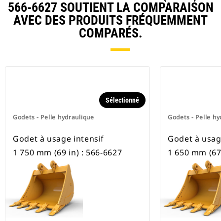
566-6627 SOUTIENT LA COMPARAISON
hydrauliques à chaines et sur
pneus.
AVEC DES PRODUITS FRÉQUEMMENT
COMPARÉS.
Sélectionné
Godets - Pelle hydraulique
Godets - Pelle hy
Godet à usage intensif
Godet à usag
1 750 mm (69 in) : 566-6627
1 650 mm (67 