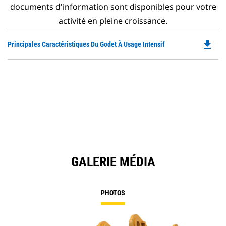
documents d'information sont disponibles pour votre
activité en pleine croissance.
file_download
Do
Principales Caractéristiques Du Godet À Usage Intensif
P
O
in
a
N
Ta
GALERIE MÉDIA
PHOTOS