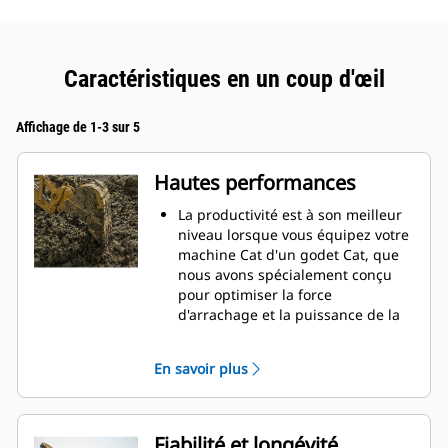
Caractéristiques en un coup d'œil
Affichage de 1-3 sur 5
Hautes performances
La productivité est à son meilleur
niveau lorsque vous équipez votre
machine Cat d'un godet Cat, que
nous avons spécialement conçu
pour optimiser la force
d'arrachage et la puissance de la
machine.
Le profil d'enveloppe à rayon
En savoir plus
double améliore le flux des
matières dans le godet. Le
dégagement de talon accru
garantit que le fond du godet ne
Fiabilité et longévité