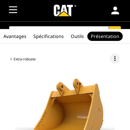
person
SEARCH
search
Avantages
Spécifications
Outils
Présentation
more_vert
Extra-robuste