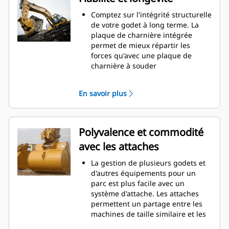
frotte pas, ce qui réduit les coûts
d'entretien.
Comptez sur l'intégrité structurelle
La consommation de carburant est
de votre godet à long terme. La
maximale lors de l'excavation. Les
plaque de charnière intégrée
godets Cat sont conçus pour
permet de mieux répartir les
creuser dans les matériaux
forces qu'avec une plaque de
rapidement afin d'améliorer
charnière à souder
l'efficacité de fonctionnement
Les godets Cat sont fabriqués en
globale de votre machine.
acier d'une grande robustesse et
En savoir plus
Chargez plus de matière plus
sont résistants à l'abrasion, en
rapidement. La forme et les barres
particulier dans les zones d'usure
latérales du godet permettent une
excessive
rétention optimale des matériaux
Avec les outils d'attaque du sol Cat
Polyvalence et commodité
dans le godet à chaque charge.
(GET), protégez les zones d'usure
avec les attaches
excessive les plus importantes de
votre godet lorsqu'il entre en
La gestion de plusieurs godets et
contact avec les matériaux
d'autres équipements pour un
Avec les outils d'attaque du sol
parc est plus facile avec un
Cat
Advansys
, augmentez la
®
™
système d'attache. Les attaches
productivité pour les applications
permettent un partage entre les
exigeantes, facilitez la pénétration
machines de taille similaire et les
dans les tas et réduisez les temps
équipements peuvent être