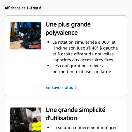
Affichage de 1-3 sur 6
Une plus grande
polyvalence
La rotation simultanée à 360° et
l’inclinaison jusqu’à 40° à gauche
et à droite offrent de nouvelles
capacités aux accessoires fixes
Les configurations mixtes
permettent d’utiliser un large
éventail d’accessoires mécaniques
et hydrauliques adaptés à vos
En savoir plus
besoins
Possibilité de convertir une
attache S standard en attache S
hydraulique avec connexion
Une grande simplicité
automatique
d'utilisation
Réalisez une grande variété de
tâches, telles que le creusement,
La solution entièrement intégrée
le nivellement, le compactage,