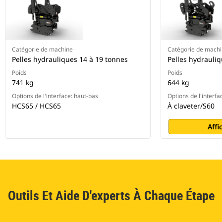
Catégorie de machine
Catégorie de mach
Pelles hydrauliques 14 à 19 tonnes
Pelles hydrauli
Poids
Poids
741 kg
644 kg
Options de l'interface: haut-bas
Options de l'interfa
HCS65 / HCS65
À claveter/S60
Affi
Outils Et Aide D'experts À Chaque Étape