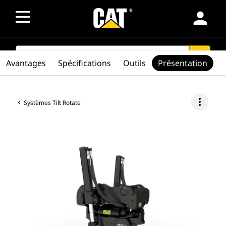
person
SEARCH
search
Avantages
Spécifications
Outils
Présentation
more_vert
Systèmes Tilt Rotate