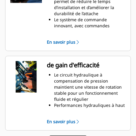
permet de réduire le temps
etc., avec des mouvements plus
d’installation et d’améliorer la
précis, sans avoir à repositionner
durabilité de l’attache
la machine
Le système de commande
Utilisez le module de grappin sans
innovant, avec commandes
retirer l'équipement du bas
complètes du rotateur inclinable
et système de positionnement,
En savoir plus
peut être piloté depuis l’écran de
la cabine
Le capteur d’inclinaison GS520,
installé de série dans un
de gain d'efficacité
emplacement protégé, fournit un
retour précis sur la position
Le circuit hydraulique à
d’inclinaison au système de
compensation de pression
nivellement
maintient une vitesse de rotation
SecureLock™ utilise une
stable pour un fonctionnement
technologie de capteurs intégrés
fluide et régulier
au vérin de verrouillage pour
Performances hydrauliques à haut
vérifier que l’outil est correctement
débit jusqu’à 200 l/min à 250 bar
connecté et solidement verrouillé,
pour l’utilisation d’accessoires à
En savoir plus
afin de réduire le risque de
haut débit
balancement ou de chute des
Le système de lubrification
outils
comporte un seul point de