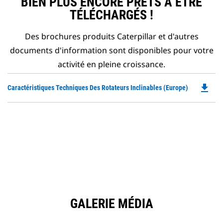
BIEN PLUS ENCORE PRÊTS À ÊTRE
TÉLÉCHARGÉS !
Des brochures produits Caterpillar et d'autres
documents d'information sont disponibles pour votre
activité en pleine croissance.
file_download
Do
Caractéristiques Techniques Des Rotateurs Inclinables (Europe)
P
O
in
a
N
Ta
GALERIE MÉDIA