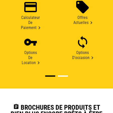
Calculateur
Offres
De
Actuelles
Paiement
Options
Options
De
D'occasion
Location
assignment
BROCHURES DE PRODUITS ET