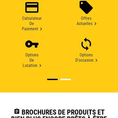
Calculateur
Offres
De
Actuelles
Paiement
Options
Options
De
D'occasion
Location
assignment
BROCHURES DE PRODUITS ET