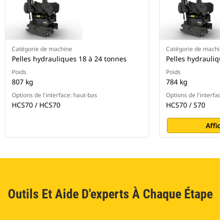
Catégorie de machine
Catégorie de mach
Pelles hydrauliques 18 à 24 tonnes
Pelles hydrauli
Poids
Poids
807 kg
784 kg
Options de l'interface: haut-bas
Options de l'interfa
HCS70 / HCS70
HCS70 / S70
Affi
Outils Et Aide D'experts À Chaque Étape