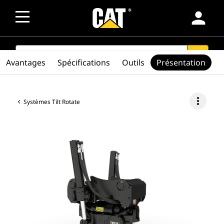
person
SEARCH
search
Avantages
Spécifications
Outils
Présentation
more_vert
Systèmes Tilt Rotate