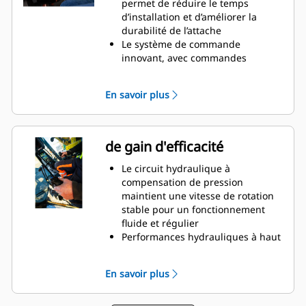
permet de réduire le temps
etc., avec des mouvements plus
d’installation et d’améliorer la
précis, sans avoir à repositionner
durabilité de l’attache
la machine
Le système de commande
Utilisez le module de grappin sans
innovant, avec commandes
retirer l'équipement du bas
complètes du rotateur inclinable
et système de positionnement,
En savoir plus
peut être piloté depuis l’écran de
la cabine
Le capteur d’inclinaison GS520,
installé de série dans un
de gain d'efficacité
emplacement protégé, fournit un
retour précis sur la position
Le circuit hydraulique à
d’inclinaison au système de
compensation de pression
nivellement
maintient une vitesse de rotation
SecureLock™ utilise une
stable pour un fonctionnement
technologie de capteurs intégrés
fluide et régulier
au vérin de verrouillage pour
Performances hydrauliques à haut
vérifier que l’outil est correctement
débit jusqu’à 200 l/min à 250 bar
connecté et solidement verrouillé,
pour l’utilisation d’accessoires à
En savoir plus
afin de réduire le risque de
haut débit
balancement ou de chute des
Le système de lubrification
outils
comporte un seul point de