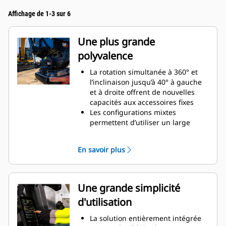
Affichage de 1-3 sur 6
Une plus grande
polyvalence
La rotation simultanée à 360° et
l’inclinaison jusqu’à 40° à gauche
et à droite offrent de nouvelles
capacités aux accessoires fixes
Les configurations mixtes
permettent d’utiliser un large
éventail d’accessoires mécaniques
et hydrauliques adaptés à vos
En savoir plus
besoins
Possibilité de convertir une
attache S standard en attache S
hydraulique avec connexion
Une grande simplicité
automatique
d'utilisation
Réalisez une grande variété de
tâches, telles que le creusement,
La solution entièrement intégrée
le nivellement, le compactage,