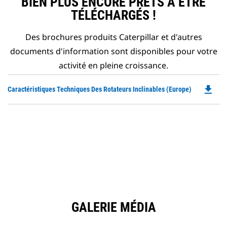
BIEN PLUS ENCORE PRÊTS À ÊTRE
TÉLÉCHARGÉS !
Des brochures produits Caterpillar et d'autres
documents d'information sont disponibles pour votre
activité en pleine croissance.
file_download
Do
Caractéristiques Techniques Des Rotateurs Inclinables (Europe)
P
O
in
a
N
Ta
GALERIE MÉDIA