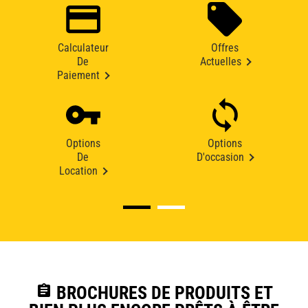
Calculateur
Offres
De
Actuelles
Paiement
Options
Options
De
D'occasion
Location
assignment
BROCHURES DE PRODUITS ET