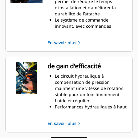
permet de réduire le temps
etc., avec des mouvements plus
d’installation et d’améliorer la
précis, sans avoir à repositionner
durabilité de l’attache
la machine
Le système de commande
Utilisez le module de grappin sans
innovant, avec commandes
retirer l'équipement du bas
complètes du rotateur inclinable
et système de positionnement,
En savoir plus
peut être piloté depuis l’écran de
la cabine
Le capteur d’inclinaison GS520,
installé de série dans un
de gain d'efficacité
emplacement protégé, fournit un
retour précis sur la position
Le circuit hydraulique à
d’inclinaison au système de
compensation de pression
nivellement
maintient une vitesse de rotation
SecureLock™ utilise une
stable pour un fonctionnement
technologie de capteurs intégrés
fluide et régulier
au vérin de verrouillage pour
Performances hydrauliques à haut
vérifier que l’outil est correctement
débit jusqu’à 200 l/min à 250 bar
connecté et solidement verrouillé,
pour l’utilisation d’accessoires à
En savoir plus
afin de réduire le risque de
haut débit
balancement ou de chute des
Le système de lubrification
outils
comporte un seul point de