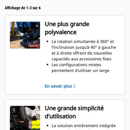
Affichage de 1-3 sur 6
Une plus grande
polyvalence
La rotation simultanée à 360° et
l’inclinaison jusqu’à 40° à gauche
et à droite offrent de nouvelles
capacités aux accessoires fixes
Les configurations mixtes
permettent d’utiliser un large
éventail d’accessoires mécaniques
et hydrauliques adaptés à vos
En savoir plus
besoins
Possibilité de convertir une
attache S standard en attache S
hydraulique avec connexion
Une grande simplicité
automatique
d'utilisation
Réalisez une grande variété de
tâches, telles que le creusement,
La solution entièrement intégrée
le nivellement, le compactage,