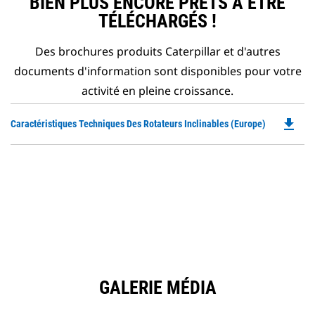
BIEN PLUS ENCORE PRÊTS À ÊTRE
TÉLÉCHARGÉS !
Des brochures produits Caterpillar et d'autres
documents d'information sont disponibles pour votre
activité en pleine croissance.
file_download
Do
Caractéristiques Techniques Des Rotateurs Inclinables (Europe)
P
O
in
a
N
Ta
GALERIE MÉDIA