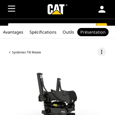
person
SEARCH
search
Avantages
Spécifications
Outils
Présentation
more_vert
Systèmes Tilt Rotate