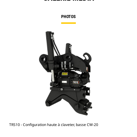
PHOTOS
TRS10 - Configuration haute à claveter, basse CW-20
M31