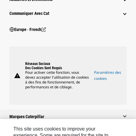
Communiquer Avec Cat
Europe ‧ French
Réseaux Sociaux
Des Cookies Sont Requis
Pour activer cette fonction, vous
Paramètres des
warning
devez accepter l'utilisation de cookies
cookies
à des fins de fonctionnement, de
performances et de ciblage.
Marques Caterpillar
This site uses cookies to improve your
experience. Some are required for the site to