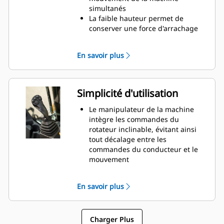
simultanés
La faible hauteur permet de
conserver une force d'arrachage
importante pour creuser
Les raccords rapides hydrauliques
En savoir plus
permettent de changer
d'équipement en quelques
secondes
Effectuez plus de tâches avec
Simplicité d'utilisation
moins d'équipement et de
machines
Le manipulateur de la machine
intègre les commandes du
rotateur inclinable, évitant ainsi
tout décalage entre les
commandes du conducteur et le
mouvement
La boîte d'engrenages remplie
d'huile permet de conserver des
En savoir plus
engrenages constamment
lubrifiés, augmentant ainsi la
durée de vie du rotor
Charger Plus
Le système de lubrification dispose