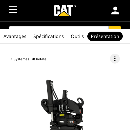
person
SEARCH
search
Avantages
Spécifications
Outils
Présentation
more_vert
Systèmes Tilt Rotate