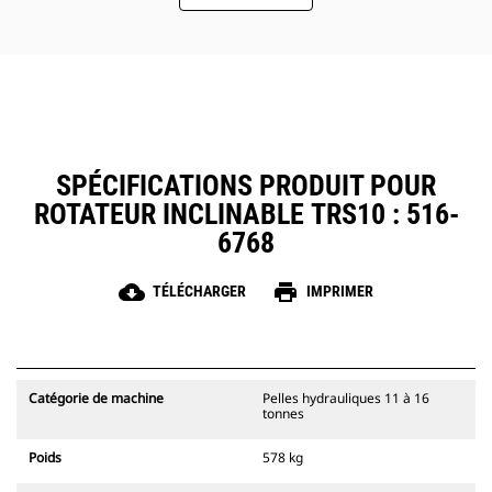
d'un point de graissage, qui peut
être attaché au graissage de la
machine
Le système de commande
innovant dispose de quatre
configurations pour conducteurs
uniques
SPÉCIFICATIONS PRODUIT POUR
ROTATEUR INCLINABLE TRS10 : 516-
6768
cloud_download
print
TÉLÉCHARGER
IMPRIMER
Catégorie de machine
Pelles hydrauliques 11 à 16
tonnes
Poids
578 kg