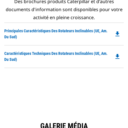
Des brochures produits Caterpillar et d'autres
documents d'information sont disponibles pour votre
activité en pleine croissance.
Do
Principales Caractéristiques Des Rotateurs Inclinables (UE, Am.
file_download
P
Du Sud)
O
in
Do
Caractéristiques Techniques Des Rotateurs Inclinables (UE, Am.
a
file_download
P
Du Sud)
N
O
Ta
in
a
N
Ta
GALERIE MÉDIA