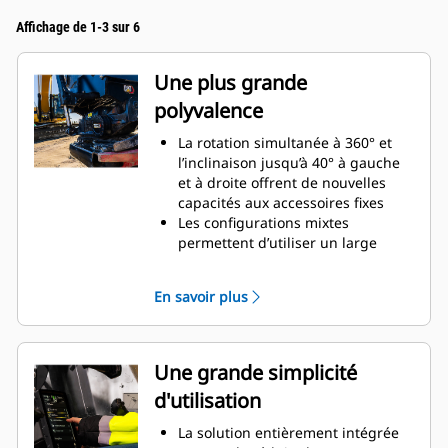
Affichage de 1-3 sur 6
Une plus grande
polyvalence
La rotation simultanée à 360° et
l’inclinaison jusqu’à 40° à gauche
et à droite offrent de nouvelles
capacités aux accessoires fixes
Les configurations mixtes
permettent d’utiliser un large
éventail d’accessoires mécaniques
et hydrauliques adaptés à vos
En savoir plus
besoins
Possibilité de convertir une
attache S standard en attache S
hydraulique avec connexion
Une grande simplicité
automatique
d'utilisation
Réalisez une grande variété de
tâches, telles que le creusement,
La solution entièrement intégrée
le nivellement, le compactage,