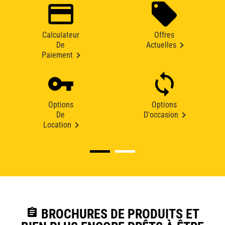
Calculateur
Offres
De
Actuelles
Paiement
Options
Options
De
D'occasion
Location
assignment
BROCHURES DE PRODUITS ET