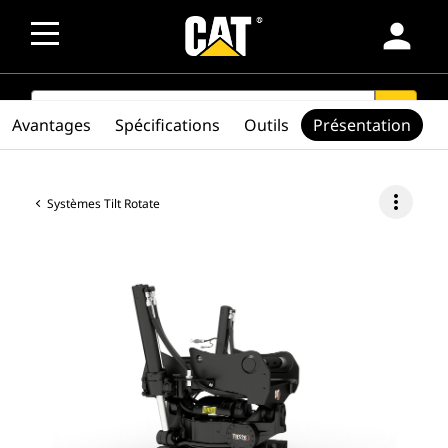
person
SEARCH
search
Avantages
Spécifications
Outils
Présentation
more_vert
Systèmes Tilt Rotate