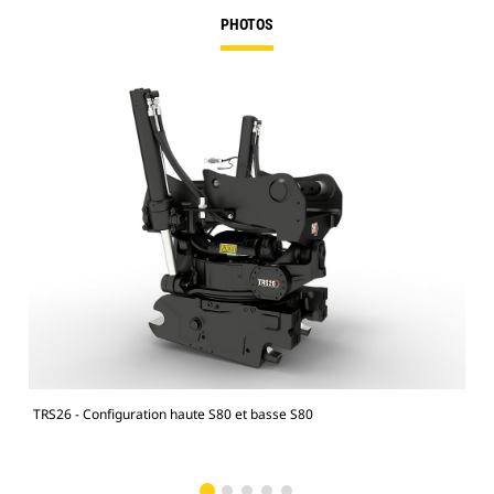
PHOTOS
TRS26 - Configuration haute S80 et basse S80
Pell