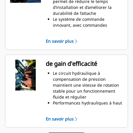
permet de réduire le temps
etc., avec des mouvements plus
d’installation et d’améliorer la
précis, sans avoir à repositionner
durabilité de l’attache
la machine
Le système de commande
Utilisez le module de grappin sans
innovant, avec commandes
retirer l'équipement du bas
complètes du rotateur inclinable
et système de positionnement,
En savoir plus
peut être piloté depuis l’écran de
la cabine
Le capteur d’inclinaison GS520,
installé de série dans un
de gain d'efficacité
emplacement protégé, fournit un
retour précis sur la position
Le circuit hydraulique à
d’inclinaison au système de
compensation de pression
nivellement
maintient une vitesse de rotation
SecureLock™ utilise une
stable pour un fonctionnement
technologie de capteurs intégrés
fluide et régulier
au vérin de verrouillage pour
Performances hydrauliques à haut
vérifier que l’outil est correctement
débit jusqu’à 200 l/min à 250 bar
connecté et solidement verrouillé,
pour l’utilisation d’accessoires à
En savoir plus
afin de réduire le risque de
haut débit
balancement ou de chute des
Le système de lubrification
outils
comporte un seul point de