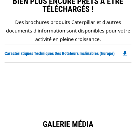
BIEN PLUS ENCORE PRÊTS À ÊTRE
TÉLÉCHARGÉS !
Des brochures produits Caterpillar et d'autres
documents d'information sont disponibles pour votre
activité en pleine croissance.
file_download
Do
Caractéristiques Techniques Des Rotateurs Inclinables (Europe)
P
O
in
a
N
Ta
GALERIE MÉDIA