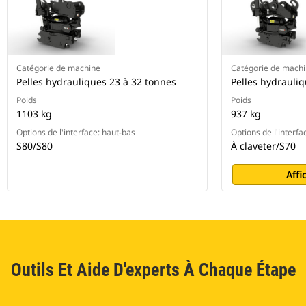
Catégorie de machine
Catégorie de mach
Pelles hydrauliques 23 à 32 tonnes
Pelles hydrauli
Poids
Poids
1103 kg
937 kg
Options de l'interface: haut-bas
Options de l'interfa
S80/S80
À claveter/S70
Affi
Outils Et Aide D'experts À Chaque Étape