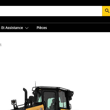
searc
 Et Assistance
Pièces
5