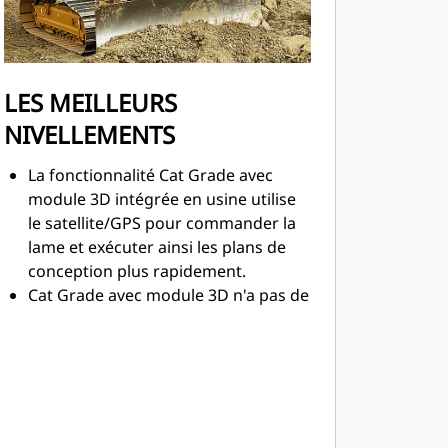
LES MEILLEURS
NIVELLEMENTS
La fonctionnalité Cat Grade avec
module 3D intégrée en usine utilise
le satellite/GPS pour commander la
lame et exécuter ainsi les plans de
conception plus rapidement.
Cat Grade avec module 3D n'a pas de
mât, les petites antennes sont
intégrées dans le toit de la cabine et
les récepteurs satellite/GPS sont
montés à l'intérieur de la cabine
pour garantir une meilleure
protection.