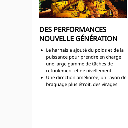
DES PERFORMANCES
NOUVELLE GÉNÉRATION
Le harnais a ajouté du poids et de la
puissance pour prendre en charge
une large gamme de tâches de
refoulement et de nivellement.
Une direction améliorée, un rayon de
braquage plus étroit, des virages
plus rapides à la fin de chaque passe
vous aident à terminer les travaux
plus rapidement.
La transmission à 3vitesses
entièrement automatique vous offre
une accélération continue, des