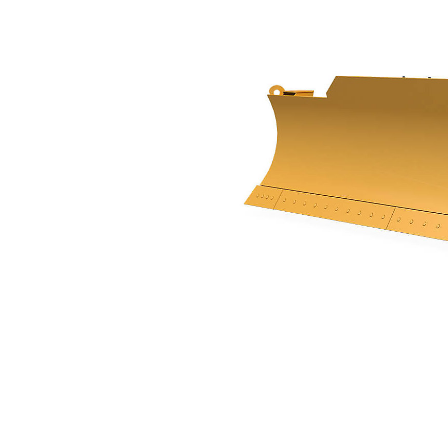
D5
Ava
Modifier le modèle