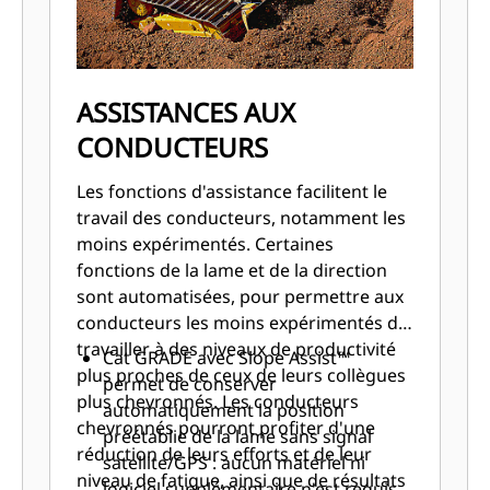
ASSISTANCES AUX
CONDUCTEURS
Les fonctions d'assistance facilitent le
travail des conducteurs, notamment les
moins expérimentés. Certaines
fonctions de la lame et de la direction
sont automatisées, pour permettre aux
conducteurs les moins expérimentés de
travailler à des niveaux de productivité
Cat GRADE avec Slope Assist™
plus proches de ceux de leurs collègues
permet de conserver
plus chevronnés. Les conducteurs
automatiquement la position
chevronnés pourront profiter d'une
préétablie de la lame sans signal
réduction de leurs efforts et de leur
satellite/GPS : aucun matériel ni
niveau de fatigue, ainsi que de résultats
logiciel supplémentaire n'est requis.