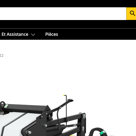
searc
 Et Assistance
Pièces
22