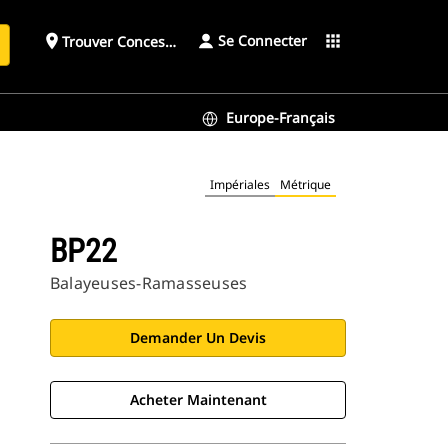
Se Connecter
place
apps
Trouver Concessionnaire
h
Europe-Français
Impériales
Métrique
BP22
Balayeuses-Ramasseuses
Demander Un Devis
Acheter Maintenant