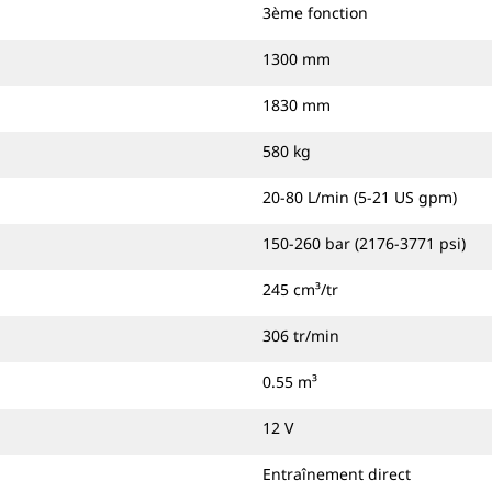
3ème fonction
1300 mm
1830 mm
580 kg
20-80 L/min (5-21 US gpm)
150-260 bar (2176-3771 psi)
245 cm³/tr
306 tr/min
0.55 m³
12 V
Entraînement direct