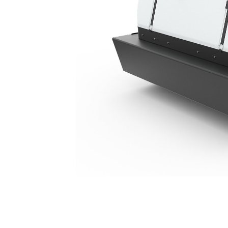
BP22
Ava
Modifier le modèle