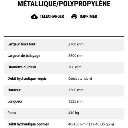
MÉTALLIQUE/POLYPROPYLÈNE
cloud_download
print
TÉLÉCHARGER
IMPRIMER
Largeur hors tout
2700 mm
Largeur de balayage
2500 mm
Diamètre du balai
700 mm
Débit hydraulique requis
Débit standard
Hauteur
1300 mm
Longueur
1535 mm
Poids
440 kg
Débit hydraulique optimal
40-150 l/min (11-40 US gpm)