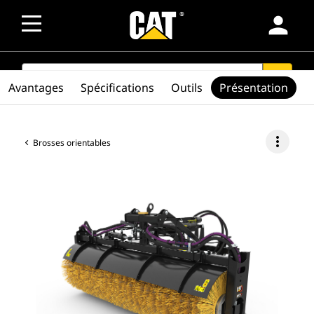
person
SEARCH
search
Avantages
Spécifications
Outils
Présentation
more_vert
Brosses orientables