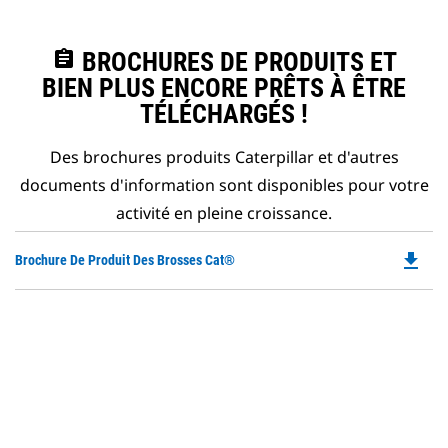
assignment
BROCHURES DE PRODUITS ET
BIEN PLUS ENCORE PRÊTS À ÊTRE
TÉLÉCHARGÉS !
Des brochures produits Caterpillar et d'autres
documents d'information sont disponibles pour votre
activité en pleine croissance.
file_download
Do
Brochure De Produit Des Brosses Cat®
P
O
in
a
N
Ta