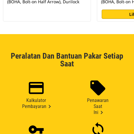
(BOHA, Bolt-on Half Arrow), Durilock
(BOHA, Bolt-on H
Li
Peralatan Dan Bantuan Pakar Setiap
Saat
Kalkulator
Penawaran
Pembayaran
Saat
Ini