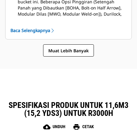
bucket ini. Beberapa Opsi Pinggiran (Setengah
Panah yang Dibautkan [BOHA, Bolt-on Half Arrow],
Modular Dilas [MWO, Modular Weld-on]), Durilock,
dan segmen selubung, menghasilkan pengurangan
waktu henti dan percepatan perbaikan. Pelindung
Baca Selengkapnya
batu mengurangi tumpahan batu ke bagian
belakang bucket, sehingga mengurangi risiko
kerusakan pada boom/lift arm dan komponen, dsb.
Muat Lebih Banyak
Caterpillar menawarkan bucket dan rangkaian
lengkap opsi GET. Caterpillar dan dealer Cat kami
menawarkan tempat belanja terpadu, yang berarti
lebih sedikit akun.
SPESIFIKASI PRODUK UNTUK 11,6M3
(15,2 YDS3) UNTUK R3000H
cloud_download
print
UNDUH
CETAK