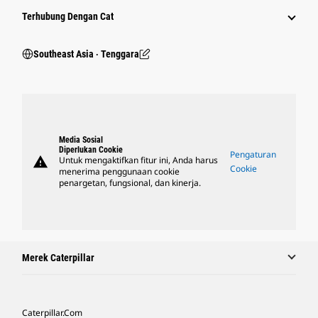
Terhubung Dengan Cat
Southeast Asia ‧ Tenggara
Media Sosial
Diperlukan Cookie
Pengaturan
warning
Untuk mengaktifkan fitur ini, Anda harus
Cookie
menerima penggunaan cookie
penargetan, fungsional, dan kinerja.
Merek Caterpillar
Caterpillar.com