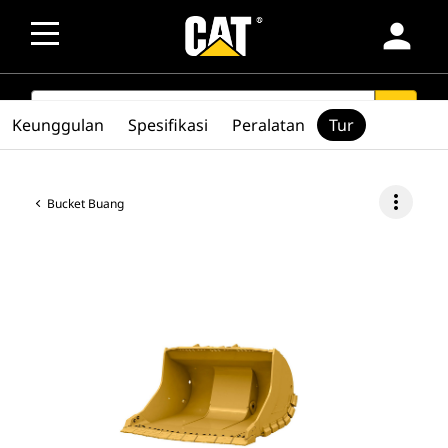
person
SEARCH
search
Keunggulan
Spesifikasi
Peralatan
Tur
more_vert
Bucket Buang