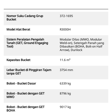
Nomor Suku Cadang Grup
372-1695
Bucket
Model Alat Berat
R3000H
Sistem Peralatan Pengolah
Modular Dilas (MWO, Modular
Tanah (GET, Ground Engaging
Weld-on), Setengah Panah yang
Tool)
Dibautkan (BOHA, Bolt-on Half
Arrow), Durilock
Kapasitas Bucket
11.6 m³
Lebar Bucket di Pinggiran Tajam
3754 mm
tanpa GET
Bobot - Bucket Dasar
6339 kg
Bobot - Bucket dengan GET
8796 kg
MWO
Bobot - Bucket dengan GET
9017 kg
BOHA