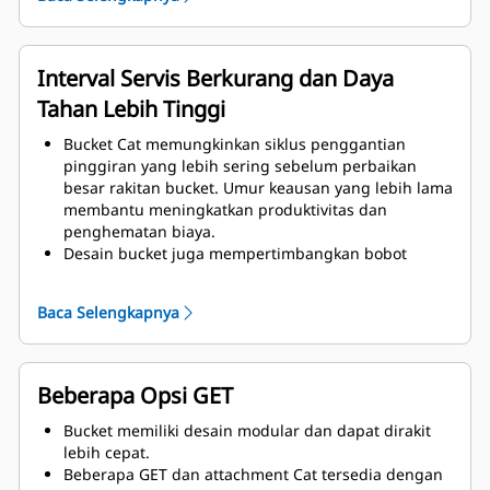
peningkatan rigiditas pada rakitan bucket, sehingga
membantu pemasangan dan pelepasan pinggiran.
Material dengan grade lebih tinggi digunakan
untuk komponen rakitan bucket.
Interval Servis Berkurang dan Daya
Tahan Lebih Tinggi
Bucket Cat memungkinkan siklus penggantian
pinggiran yang lebih sering sebelum perbaikan
besar rakitan bucket. Umur keausan yang lebih lama
membantu meningkatkan produktivitas dan
penghematan biaya.
Desain bucket juga mempertimbangkan bobot
bucket, yang bertujuan untuk menghasilkan bucket
yang lebih kuat dan bobot yang seimbang untuk
Baca Selengkapnya
peningkatan kinerja alat berat secara keseluruhan.
GET Cat juga menawarkan keuntungan yang sangat
kompetitif.
Beberapa Opsi GET
Bucket memiliki desain modular dan dapat dirakit
lebih cepat.
Beberapa GET dan attachment Cat tersedia dengan