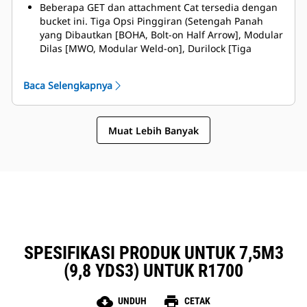
Beberapa GET dan attachment Cat tersedia dengan
bucket ini. Tiga Opsi Pinggiran (Setengah Panah
yang Dibautkan [BOHA, Bolt-on Half Arrow], Modular
Dilas [MWO, Modular Weld-on], Durilock [Tiga
Segmen Opsi]) dan segmen selubung,
menghasilkan pengurangan waktu henti dan
Baca Selengkapnya
percepatan perbaikan. Pelindung batu mengurangi
tumpahan batu ke bagian belakang bucket,
sehingga mengurangi risiko kerusakan pada
Muat Lebih Banyak
boom/lift arm dan komponen, dsb.
Caterpillar menawarkan bucket dan rangkaian
lengkap opsi GET. Caterpillar dan dealer Cat kami
menawarkan tempat belanja terpadu, yang berarti
lebih sedikit akun.
Semua GET dan attachment ini memiliki desain
modular – mudah dan cepat untuk dipasang dan
dilepaskan.
SPESIFIKASI PRODUK UNTUK 7,5M3
(9,8 YDS3) UNTUK R1700
cloud_download
print
UNDUH
CETAK