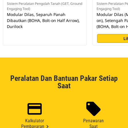
Sistem Peralatan Pengolah Tanah (GET, Ground
Sistem Peralatan P
Engaging Tool)
Engaging Tool)
Modular Dilas, Separuh Panah
Modular Dilas 
Dibautkan (BOHA, Bolt-on Half Arrow),
on), Setengah P
Durilock
(BOHA, Bolt-on H
Li
Peralatan Dan Bantuan Pakar Setiap
Saat
Kalkulator
Penawaran
Pembayaran
Saat