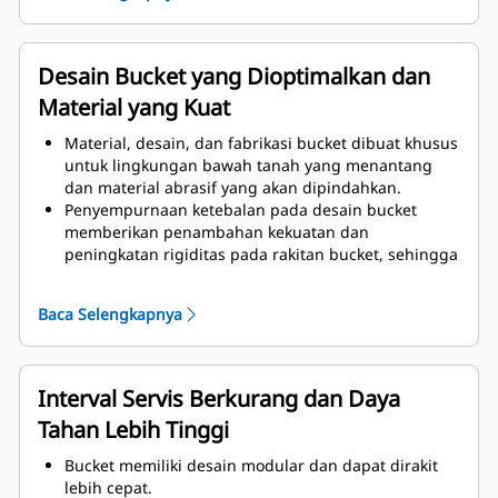
Frekuensi penggantian bucket berkurang karena
barang habis pakai yang lebih sering aus (misalnya,
pinggiran dan selubung) lebih mudah diganti
Desain Bucket yang Dioptimalkan dan
karena pemasangannya hanya dibautkan.
Material yang Kuat
Material, desain, dan fabrikasi bucket dibuat khusus
untuk lingkungan bawah tanah yang menantang
dan material abrasif yang akan dipindahkan.
Penyempurnaan ketebalan pada desain bucket
memberikan penambahan kekuatan dan
peningkatan rigiditas pada rakitan bucket, sehingga
membantu pemasangan dan pelepasan pinggiran.
Material dengan grade lebih tinggi (400BHN)
Baca Selengkapnya
digunakan untuk komponen rakitan bucket.
Peralatan Pengolah Tanah (GET, Ground Engaging
Tools) perlindungan keausan dengan grade lebih
tinggi di rakitan selubung yang dapat dilepaskan.
Interval Servis Berkurang dan Daya
Tahan Lebih Tinggi
Bucket memiliki desain modular dan dapat dirakit
lebih cepat.