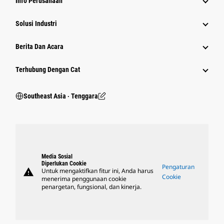
Info Perusahaan
Solusi Industri
Berita Dan Acara
Terhubung Dengan Cat
Southeast Asia ‧ Tenggara
Media Sosial
Diperlukan Cookie
Pengaturan
warning
Untuk mengaktifkan fitur ini, Anda harus
Cookie
menerima penggunaan cookie
penargetan, fungsional, dan kinerja.