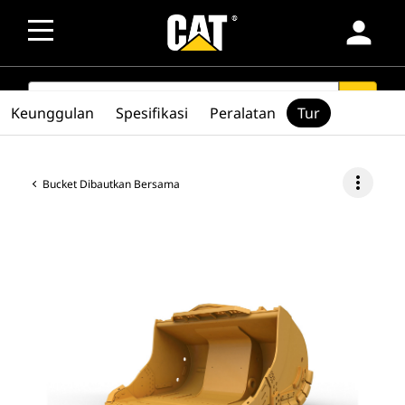
person
SEARCH
search
Keunggulan
Spesifikasi
Peralatan
Tur
more_vert
Bucket Dibautkan Bersama