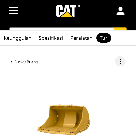
person
SEARCH
search
Keunggulan
Spesifikasi
Peralatan
Tur
more_vert
Bucket Buang