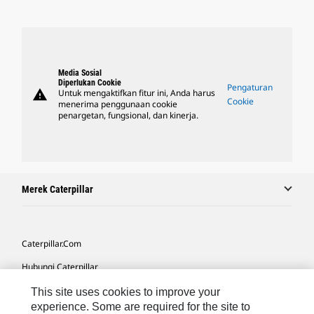
Media Sosial
Diperlukan Cookie
Pengaturan
warning
Untuk mengaktifkan fitur ini, Anda harus
Cookie
menerima penggunaan cookie
penargetan, fungsional, dan kinerja.
Merek Caterpillar
Caterpillar.com
Hubungi Caterpillar
Preferensi Pemasaran Saya
This site uses cookies to improve your
experience. Some are required for the site to
Peta Situs