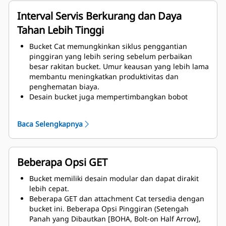
Material dengan grade lebih tinggi digunakan
untuk komponen rakitan bucket.
Interval Servis Berkurang dan Daya
Tahan Lebih Tinggi
Bucket Cat memungkinkan siklus penggantian
pinggiran yang lebih sering sebelum perbaikan
besar rakitan bucket. Umur keausan yang lebih lama
membantu meningkatkan produktivitas dan
penghematan biaya.
Desain bucket juga mempertimbangkan bobot
bucket, yang bertujuan untuk menghasilkan bucket
yang lebih kuat dan bobot yang seimbang untuk
Baca Selengkapnya
peningkatan kinerja alat berat secara keseluruhan.
GET Cat juga menawarkan keuntungan yang sangat
kompetitif.
Beberapa Opsi GET
Bucket memiliki desain modular dan dapat dirakit
lebih cepat.
Beberapa GET dan attachment Cat tersedia dengan
bucket ini. Beberapa Opsi Pinggiran (Setengah
Panah yang Dibautkan [BOHA, Bolt-on Half Arrow],