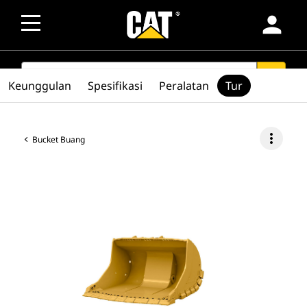
person
SEARCH
search
Keunggulan
Spesifikasi
Peralatan
Tur
more_vert
Bucket Buang