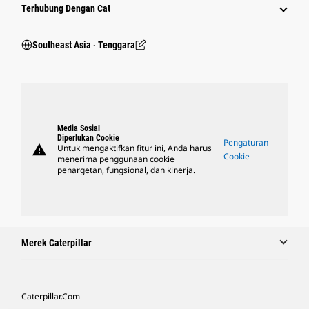
Terhubung Dengan Cat
Southeast Asia ‧ Tenggara
Media Sosial
Diperlukan Cookie
Pengaturan
warning
Untuk mengaktifkan fitur ini, Anda harus
Cookie
menerima penggunaan cookie
penargetan, fungsional, dan kinerja.
Merek Caterpillar
Caterpillar.com