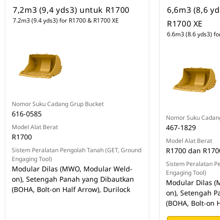
7,2m3 (9,4 yds3) untuk R1700
6,6m3 (8,6 y
7.2m3 (9.4 yds3) for R1700 & R1700 XE
R1700 XE
6.6m3 (8.6 yds3) f
Nomor Suku Cadang Grup Bucket
616-0585
Nomor Suku Cadang
Model Alat Berat
467-1829
R1700
Model Alat Berat
Sistem Peralatan Pengolah Tanah (GET, Ground
R1700 dan R170
Engaging Tool)
Sistem Peralatan P
Modular Dilas (MWO, Modular Weld-
Engaging Tool)
on), Setengah Panah yang Dibautkan
Modular Dilas 
(BOHA, Bolt-on Half Arrow), Durilock
on), Setengah P
(BOHA, Bolt-on H