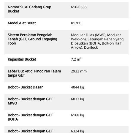
Nomor Suku Cadang Grup
616-0585
Bucket
Model Alat Berat
R1700
Sistem Peralatan Pengolah
Modular Dilas (MWO, Modular
Tanah (GET, Ground Engaging
Weld-on), Setengah Panah yang
Tool)
Dibautkan (BOHA, Bolt-on Half
Arrow), Durilock
Kapasitas Bucket
7.2 m³
Lebar Bucket di Pinggiran Tajam
2932 mm
tanpa GET
Bobot - Bucket Dasar
4044 kg
Bobot - Bucket dengan GET
6033 kg
MWO
Bobot - Bucket dengan GET
6168 kg
BOHA
Bobot - Bucket dengan GET
6324 kg