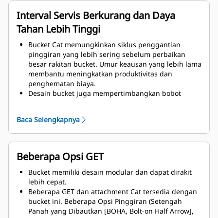
Material dengan grade lebih tinggi digunakan
untuk komponen rakitan bucket.
Interval Servis Berkurang dan Daya
Tahan Lebih Tinggi
Bucket Cat memungkinkan siklus penggantian
pinggiran yang lebih sering sebelum perbaikan
besar rakitan bucket. Umur keausan yang lebih lama
membantu meningkatkan produktivitas dan
penghematan biaya.
Desain bucket juga mempertimbangkan bobot
bucket, yang bertujuan untuk menghasilkan bucket
yang lebih kuat dan bobot yang seimbang untuk
Baca Selengkapnya
peningkatan kinerja alat berat secara keseluruhan.
GET Cat juga menawarkan keuntungan yang sangat
kompetitif.
Beberapa Opsi GET
Bucket memiliki desain modular dan dapat dirakit
lebih cepat.
Beberapa GET dan attachment Cat tersedia dengan
bucket ini. Beberapa Opsi Pinggiran (Setengah
Panah yang Dibautkan [BOHA, Bolt-on Half Arrow],