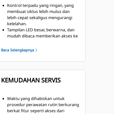
KENDALI
Kontrol terpadu yang ringan, yang
membuat siklus lebih mulus dan
lebih cepat sekaligus mengurangi
kelelahan.
Tampilan LED besar, berwarna, dan
mudah dibaca memberikan akses ke
Buku Petunjuk Pengoperasian &
Perawatan Elektronik.
Baca Selengkapnya
Pelatihan operator, yang membantu
memberdayakan operator untuk
melampaui target dengan mengukur
dan menyediakan umpan balik untuk
KEMUDAHAN SERVIS
memperkuat teknik pengoperasian
yang tepat.
Komponen Penggalian Otomatis
Baru yang meningkatkan efisiensi
Waktu yang dihabiskan untuk
dan mengurangi keausan ban
prosedur perawatan rutin berkurang
dengan mengotomatiskan suku
berkat fitur seperti akses dari