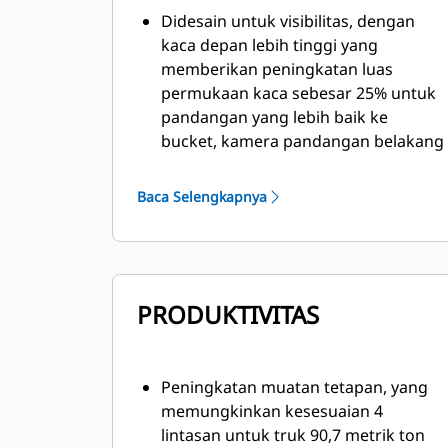
Didesain untuk visibilitas, dengan
kaca depan lebih tinggi yang
memberikan peningkatan luas
permukaan kaca sebesar 25% untuk
pandangan yang lebih baik ke
bucket, kamera pandangan belakang
standar, kamera Detect 270 derajat
opsional, lampu LED standar, dan
Baca Selengkapnya
kaca spion tambang.
Akses masuk dan keluar yang lebih
baik, dengan sistem akses elektrik
terpadu, pijakan gantung yang dapat
PRODUKTIVITAS
disetel, tangga lebar dengan sudut
45 derajat, tangga keluar darurat,
dan susuran tangan penuh di setiap
sisi.
Peningkatan muatan tetapan, yang
Tempat berjalan yang lebar dengan
memungkinkan kesesuaian 4
permukaan antigelincir dan desain
lintasan untuk truk 90,7 metrik ton