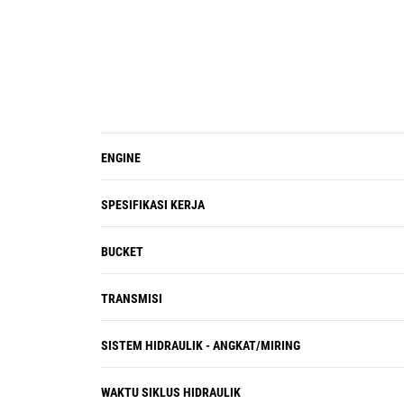
statis dan rasio kemiringan terhadap
bobot lebih besar, yang membantu
operator lebih percaya diri dan
produktif.
ENGINE
SPESIFIKASI KERJA
BUCKET
TRANSMISI
SISTEM HIDRAULIK - ANGKAT/MIRING
WAKTU SIKLUS HIDRAULIK