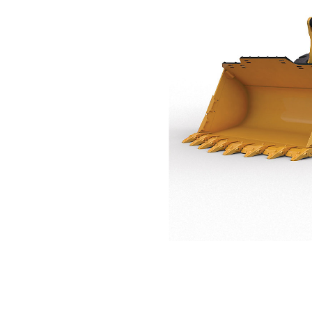
992
Spes
Ubah Model