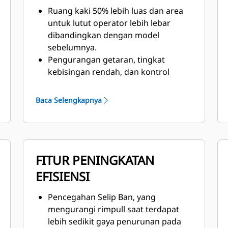
Ruang kaki 50% lebih luas dan area
untuk lutut operator lebih lebar
dibandingkan dengan model
sebelumnya.
Pengurangan getaran, tingkat
kebisingan rendah, dan kontrol
temperatur otomatis.
Kemudi sensor kecepatan elektro-
Baca Selengkapnya
hidraulik dengan umpan balik gaya
untuk kenyamanan selama waktu
kerja yang panjang.
Kabin bertekanan dilengkapi Kursi
FITUR PENINGKATAN
Generasi Berikut dengan travel 9 inci,
pendinginan dan pemanasan aktif,
EFISIENSI
penopang lumbal yang dapat
disesuaikan, penyetelan kemiringan
Pencegahan Selip Ban, yang
jok kursi, dan bolster berpenyetel
mengurangi rimpull saat terdapat
udara pada kursi dan sandaran
lebih sedikit gaya penurunan pada