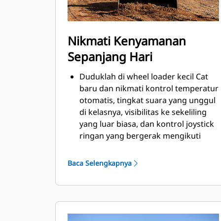
Nikmati Kenyamanan
Sepanjang Hari
Duduklah di wheel loader kecil Cat
baru dan nikmati kontrol temperatur
otomatis, tingkat suara yang unggul
di kelasnya, visibilitas ke sekeliling
yang luar biasa, dan kontrol joystick
ringan yang bergerak mengikuti
Anda pada suspensi kursi yang dapat
disetel sepenuhnya. Lingkungan
Baca Selengkapnya
operator yang lapang dipadu
dengan peredam silinder hidraulik
dan kontrol mulus yang dapat
diprediksi dari Caterpillar
menjadikan kursi ini paling nyaman