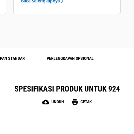
Baca Selengkapnya
dipasang oleh dealer.
PAN STANDAR
PERLENGKAPAN OPSIONAL
SPESIFIKASI PRODUK UNTUK 924
cloud_download
print
UNDUH
CETAK