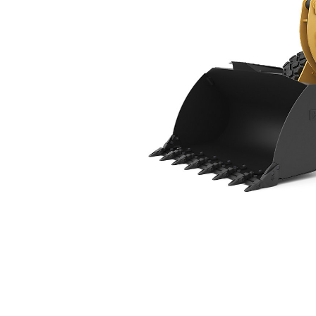
924
Keu
Ubah Model