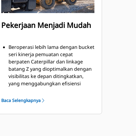
Pekerjaan Menjadi Mudah
Beroperasi lebih lama dengan bucket
seri kinerja pemuatan cepat
berpaten Caterpillar dan linkage
batang Z yang dioptimalkan dengan
visibilitas ke depan ditingkatkan,
yang menggabungkan efisiensi
penggalian batang Z dengan
kemampuan carrier alat. dengan
Baca Selengkapnya
daya pengangkatan paralel dan daya
kemiringan tinggi di seluruh kisaran
kerja, Anda dapat menangani beban
dengan penuh keyakinan melalui
kontrol yang presisi.