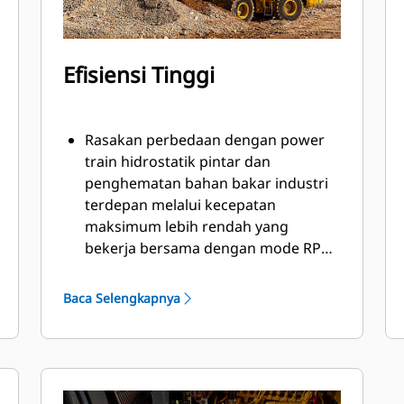
Efisiensi Tinggi
Rasakan perbedaan dengan power
train hidrostatik pintar dan
penghematan bahan bakar industri
terdepan melalui kecepatan
maksimum lebih rendah yang
bekerja bersama dengan mode RPM
engine otomatis baru. Ini
memberikan efisiensi sebagai
Baca Selengkapnya
standar dengan peningkatan daya
kekuatan saat Anda
membutuhkannya. Optimalkan
traksi dan minimalkan selip roda
dengan sistem Torsi Roda Otomatis