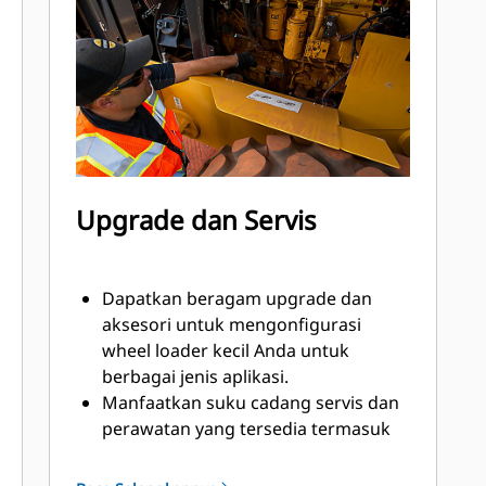
baru yang disetel untuk memberikan
kinerja puncak sekaligus
memaksimalkan umur ban dan
memastikan biaya pengoperasian
tetap rendah. Lacak produksi dan
capai target muatan Anda secara
akurat dengan Cat Payload.
Upgrade dan Servis
Dapatkan beragam upgrade dan
aksesori untuk mengonfigurasi
wheel loader kecil Anda untuk
berbagai jenis aplikasi.
Manfaatkan suku cadang servis dan
perawatan yang tersedia termasuk
berbagai opsi servis mandiri (SSO,
Self-Service Option) dan kit yang