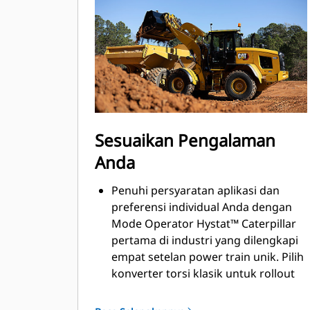
di lokasi kerja Anda.
Upgrade ke kamera segala
pandangan dan deteksi objek
belakang memberi Anda pandangan
lebih luas di lokasi kerja sementara
kemudi joystick umpan balik gaya
opsional memastikan Anda tetap
percaya diri selama giliran kerja yang
Sesuaikan Pengalaman
panjang. Fungsi operator tidak ada
Anda
membantu mengisolasi alat berat
jika Anda meninggalkan lingkungan
Penuhi persyaratan aplikasi dan
operator; sementara pemberitahuan
preferensi individual Anda dengan
sabuk pengaman memberikan
Mode Operator Hystat™ Caterpillar
pengingat untuk mengencangkan
pertama di industri yang dilengkapi
sabuk pengaman.
empat setelan power train unik. Pilih
konverter torsi klasik untuk rollout
yang mulus, hystat konvensional
untuk pengereman engine yang