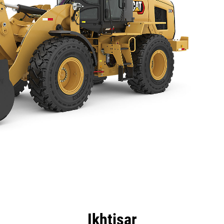
nggulan
Spesifikasi
Peralatan
Tur
Ikhtisar