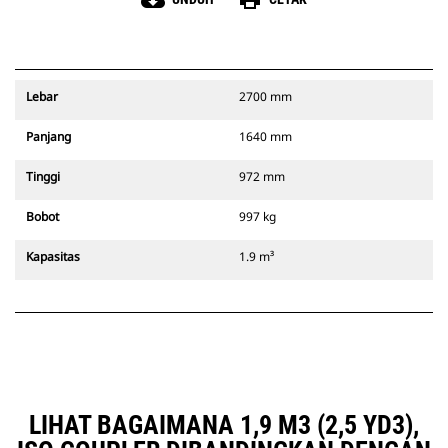
cloud_download
print
Lebar
2700 mm
Panjang
1640 mm
Tinggi
972 mm
Bobot
997 kg
Kapasitas
1.9 m³
LIHAT BAGAIMANA 1,9 M3 (2,5 YD3),