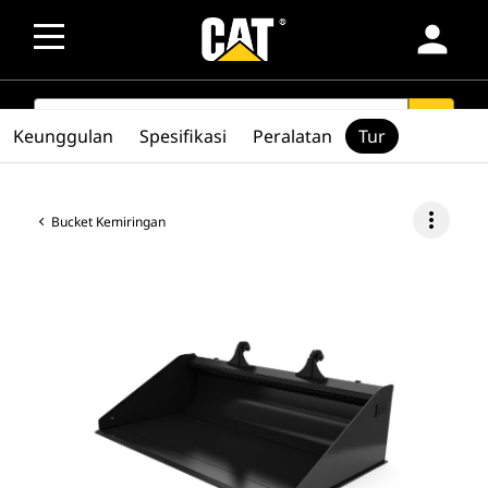
person
SEARCH
search
Keunggulan
Spesifikasi
Peralatan
Tur
more_vert
Bucket Kemiringan