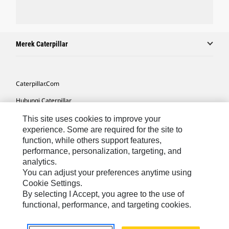
Merek Caterpillar
Caterpillar.com
Hubungi Caterpillar
Preferensi Pemasaran Saya
This site uses cookies to improve your
experience. Some are required for the site to
Peta Situs
function, while others support features,
performance, personalization, targeting, and
Cookie Settings
analytics.
Hukum
You can adjust your preferences anytime using
Cookie Settings.
Privasi
By selecting I Accept, you agree to the use of
functional, performance, and targeting cookies.
Asia Tenggara
© 2026 Caterpillar. Hak Dilindungi UU.