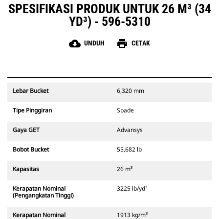
SPESIFIKASI PRODUK UNTUK 26 M³ (34
YD³) - 596-5310
cloud_download
print
UNDUH
CETAK
Lebar Bucket
6,320 mm
Tipe Pinggiran
Spade
Gaya GET
Advansys
Bobot Bucket
55,682 lb
Kapasitas
26 m³
Kerapatan Nominal
3225 lb/yd³
(Pengangkatan Tinggi)
Kerapatan Nominal
1913 kg/m³