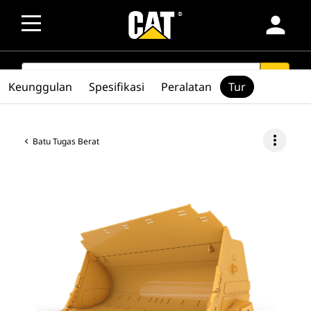
person
SEARCH
search
Keunggulan
Spesifikasi
Peralatan
Tur
more_vert
Batu Tugas Berat