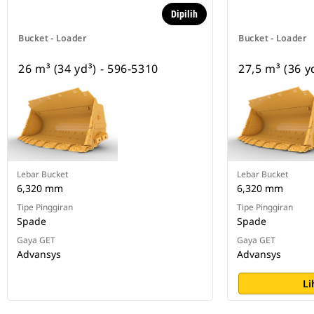
Dipilih
Bucket - Loader
Bucket - Loader
26 m³ (34 yd³) - 596-5310
27,5 m³ (36 y
Lebar Bucket
Lebar Bucket
6,320 mm
6,320 mm
Tipe Pinggiran
Tipe Pinggiran
Spade
Spade
Gaya GET
Gaya GET
Advansys
Advansys
Li