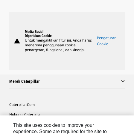
Media Sosial
Diperlukan Cookie
Pengaturan
warning
Untuk mengaktifkan fitur ini, Anda harus
Cookie
menerima penggunaan cookie
penargetan, fungsional, dan kinerja.
Merek Caterpillar
Caterpillar.com
Hubungi Caterpillar
Preferensi Pemasaran Saya
This site uses cookies to improve your
experience. Some are required for the site to