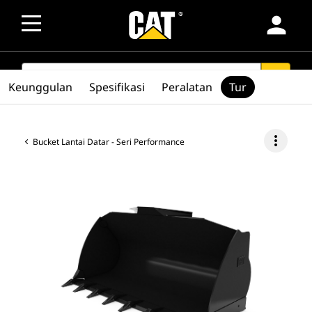
person
SEARCH
search
Keunggulan
Spesifikasi
Peralatan
Tur
more_vert
Bucket Lantai Datar - Seri Performance