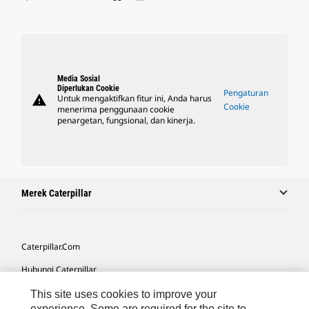
Media Sosial
Diperlukan Cookie
Pengaturan
warning
Untuk mengaktifkan fitur ini, Anda harus
Cookie
menerima penggunaan cookie
penargetan, fungsional, dan kinerja.
Merek Caterpillar
Caterpillar.com
Hubungi Caterpillar
Preferensi Pemasaran Saya
This site uses cookies to improve your
experience. Some are required for the site to