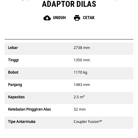
ADAPTOR DILAS
cloud_download
print
UNDUH
CETAK
Lebar
2738 mm
Tinggi
1350 mm
Bobot
1170 kg
Panjang
1483 mm
Kapasitas
2.5 m³
Ketebalan Pinggiran Alas
32 mm
Tipe Antarmuka
Coupler Fusion™