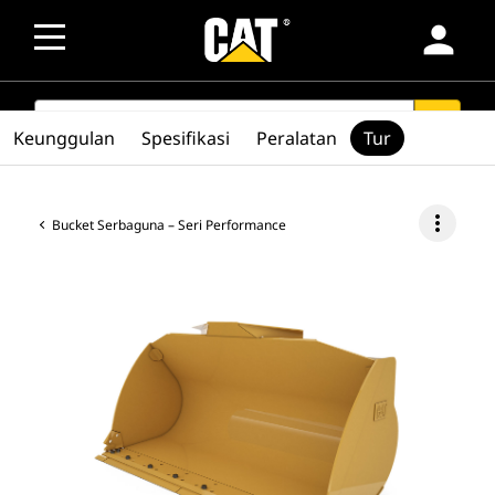
person
SEARCH
search
Keunggulan
Spesifikasi
Peralatan
Tur
more_vert
Bucket Serbaguna – Seri Performance