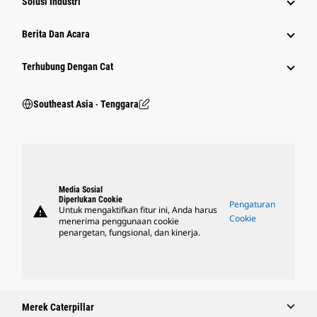
Solusi Industri
Berita Dan Acara
Terhubung Dengan Cat
Southeast Asia ‧ Tenggara
Media Sosial
Diperlukan Cookie
Pengaturan
warning
Untuk mengaktifkan fitur ini, Anda harus
Cookie
menerima penggunaan cookie
penargetan, fungsional, dan kinerja.
Merek Caterpillar