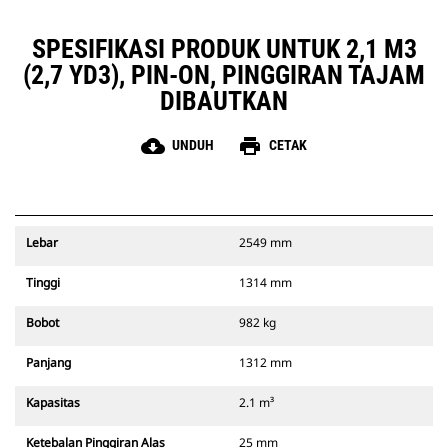
SPESIFIKASI PRODUK UNTUK 2,1 M3
(2,7 YD3), PIN-ON, PINGGIRAN TAJAM
DIBAUTKAN
cloud_download
print
UNDUH
CETAK
Lebar
2549 mm
Tinggi
1314 mm
Bobot
982 kg
Panjang
1312 mm
Kapasitas
2.1 m³
Ketebalan Pinggiran Alas
25 mm