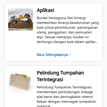
Aplikasi
Bucket Serbaguna Seri Kinerja
memberikan kinerja keseluruhan yang
baik untuk penimbunan, penanganan
ulang, penggalian, dan pemuatan
tepi. Sesuai namanya, bucket ini
berfungsi dengan baik dalam aplikasi
pemuatan, dari penimbunan hingga
pemuatan tepi. Bucket didesain untuk
Baca Selengkapnya
daya dobrak dan kondisi abrasi
standar. Ideal untuk aplikasi
penyeretan mundur dan pembuatan
kemiringan. Faktor pengisian untuk
Pelindung Tumpahan
bucket Seri Kinerja dapat ditingkatkan
Terintegrasi
hingga 115% dari kapasitas maksimal
yang ditentukan.
Pelindung Tumpahan Terintegrasi
memberikan perlindungan linkage
alat berat dan peningkatan retensi
beban dengan mencegah tumpahan
material.