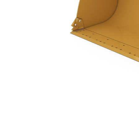
1,9 M3 (2,5 Yd3), 2550 Mm (100 In), Pin On, Pinggiran Tajam Dibaut
Keu
Ubah Model