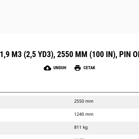
,9 M3 (2,5 YD3), 2550 MM (100 IN), PIN
cloud_download
print
UNDUH
CETAK
2550 mm
1240 mm
811 kg