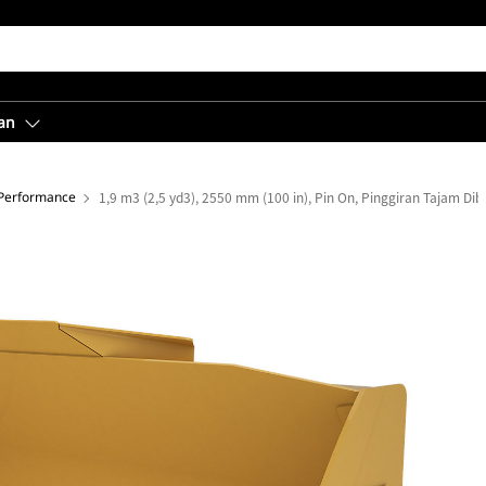
an
 Performance
1,9 m3 (2,5 yd3), 2550 mm (100 in), Pin On, Pinggiran Tajam Dib