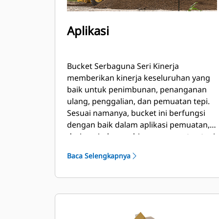
Aplikasi
Bucket Serbaguna Seri Kinerja
memberikan kinerja keseluruhan yang
baik untuk penimbunan, penanganan
ulang, penggalian, dan pemuatan tepi.
Sesuai namanya, bucket ini berfungsi
dengan baik dalam aplikasi pemuatan,
dari penimbunan hingga pemuatan tepi.
Bucket didesain untuk daya dobrak dan
Baca Selengkapnya
kondisi abrasi standar. Ideal untuk
aplikasi penyeretan mundur dan
pembuatan kemiringan. Faktor
pengisian untuk bucket Seri Kinerja
dapat ditingkatkan hingga 115% dari
kapasitas maksimal yang ditentukan.