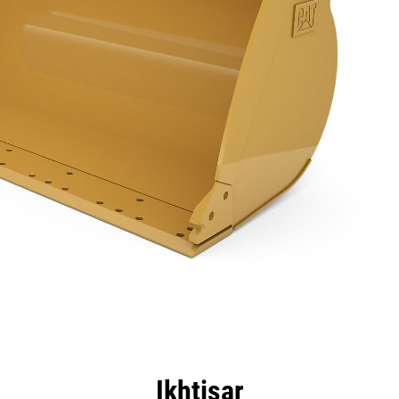
nggulan
Spesifikasi
Peralatan
Tur
Ikhtisar