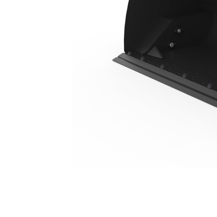
4,1 M3 (5,4 Yd3), ISO Coupler, Pinggiran Tajam Dibautkan
Keu
Ubah Model