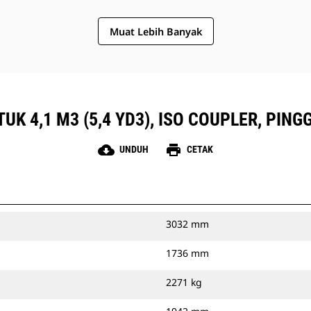
Muat Lebih Banyak
UK 4,1 M3 (5,4 YD3), ISO COUPLER, PI
cloud_download
print
UNDUH
CETAK
3032 mm
1736 mm
2271 kg