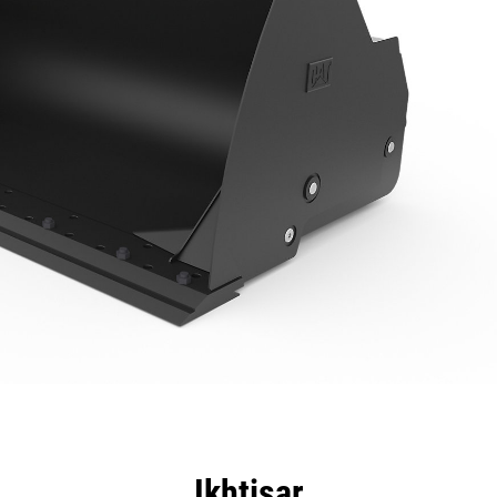
nggulan
Spesifikasi
Peralatan
Tur
Ikhtisar