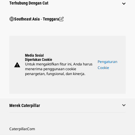
Terhubung Dengan Cat
Southeast Asia ‧ Tenggara
Media Sosial
Diperlukan Cookie
Pengaturan
warning
Untuk mengaktifkan fitur ini, Anda harus
Cookie
menerima penggunaan cookie
penargetan, fungsional, dan kinerja.
Merek Caterpillar
Caterpillar.com