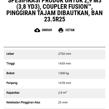
SPESIFIKASI PRODUK UNTUK 2,9 M3
(3,8 YD3), COUPLER FUSION™,
PINGGIRAN TAJAM DIBAUTKAN, BAN
23.5R25
cloud_download
print
UNDUH
CETAK
Lebar
2750 mm
Tinggi
1439 mm
Bobot
1308 kg
Panjang
1478 mm
Kapasitas
2.9 m³
Ketebalan Pinggiran Alas
25 mm