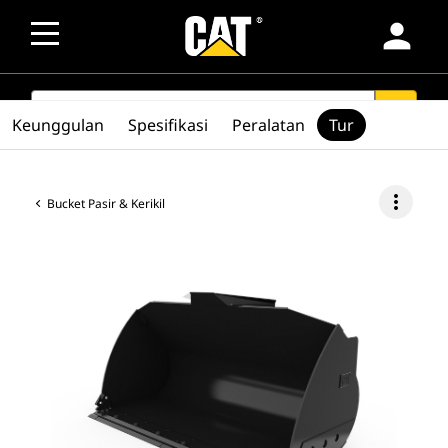
person
SEARCH
search
Keunggulan
Spesifikasi
Peralatan
Tur
more_vert
Bucket Pasir & Kerikil