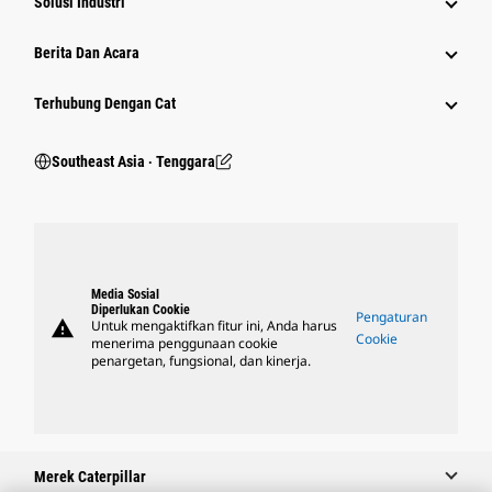
Solusi Industri
Berita Dan Acara
Terhubung Dengan Cat
Southeast Asia ‧ Tenggara
Media Sosial
Diperlukan Cookie
Pengaturan
warning
Untuk mengaktifkan fitur ini, Anda harus
Cookie
menerima penggunaan cookie
penargetan, fungsional, dan kinerja.
Merek Caterpillar