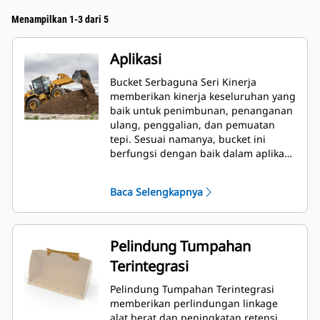
Menampilkan 1-3 dari 5
Aplikasi
Bucket Serbaguna Seri Kinerja
memberikan kinerja keseluruhan yang
baik untuk penimbunan, penanganan
ulang, penggalian, dan pemuatan
tepi. Sesuai namanya, bucket ini
berfungsi dengan baik dalam aplikasi
pemuatan, dari penimbunan hingga
pemuatan tepi. Bucket didesain untuk
Baca Selengkapnya
daya dobrak dan kondisi abrasi
standar. Ideal untuk aplikasi
penyeretan mundur dan pembuatan
kemiringan. Faktor pengisian untuk
Pelindung Tumpahan
bucket Seri Kinerja dapat ditingkatkan
Terintegrasi
hingga 115% dari kapasitas maksimal
yang ditentukan.
Pelindung Tumpahan Terintegrasi
memberikan perlindungan linkage
alat berat dan peningkatan retensi