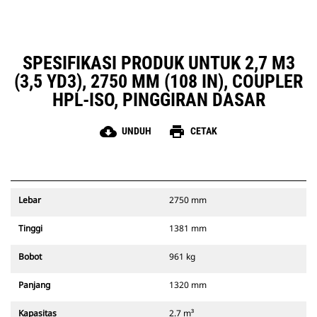
SPESIFIKASI PRODUK UNTUK 2,7 M3
(3,5 YD3), 2750 MM (108 IN), COUPLER
HPL-ISO, PINGGIRAN DASAR
cloud_download
print
UNDUH
CETAK
Lebar
2750 mm
Tinggi
1381 mm
Bobot
961 kg
Panjang
1320 mm
Kapasitas
2.7 m³