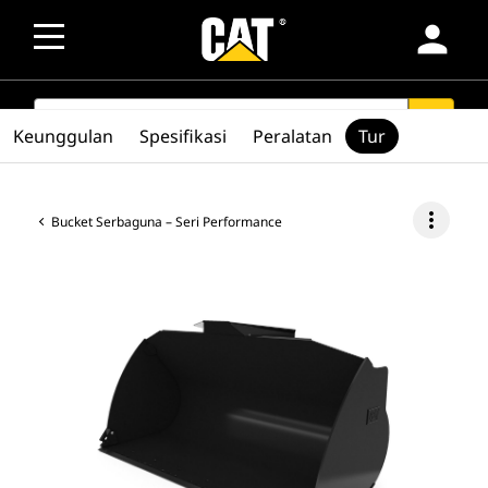
person
SEARCH
search
Keunggulan
Spesifikasi
Peralatan
Tur
more_vert
Bucket Serbaguna – Seri Performance