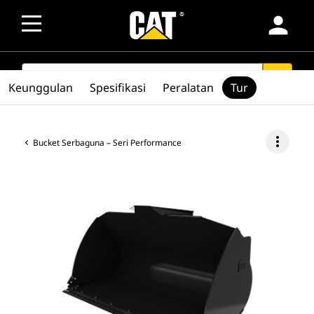
person
SEARCH
search
Keunggulan
Spesifikasi
Peralatan
Tur
more_vert
Bucket Serbaguna – Seri Performance