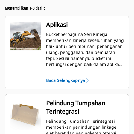
Menampilkan 1-3 dari 5
Aplikasi
Bucket Serbaguna Seri Kinerja
memberikan kinerja keseluruhan yang
baik untuk penimbunan, penanganan
ulang, penggalian, dan pemuatan
tepi. Sesuai namanya, bucket ini
berfungsi dengan baik dalam aplikasi
pemuatan, dari penimbunan hingga
pemuatan tepi. Bucket didesain untuk
Baca Selengkapnya
daya dobrak dan kondisi abrasi
standar. Ideal untuk aplikasi
penyeretan mundur dan pembuatan
kemiringan. Faktor pengisian untuk
Pelindung Tumpahan
bucket Seri Kinerja dapat ditingkatkan
Terintegrasi
hingga 115% dari kapasitas maksimal
yang ditentukan.
Pelindung Tumpahan Terintegrasi
memberikan perlindungan linkage
alat berat dan peningkatan retensi