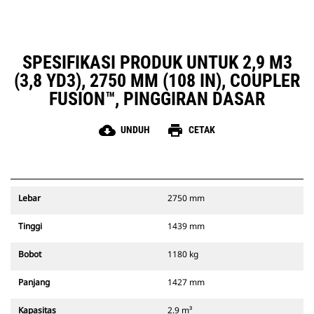
SPESIFIKASI PRODUK UNTUK 2,9 M3
(3,8 YD3), 2750 MM (108 IN), COUPLER
FUSION™, PINGGIRAN DASAR
cloud_download
print
UNDUH
CETAK
Lebar
2750 mm
Tinggi
1439 mm
Bobot
1180 kg
Panjang
1427 mm
Kapasitas
2.9 m³