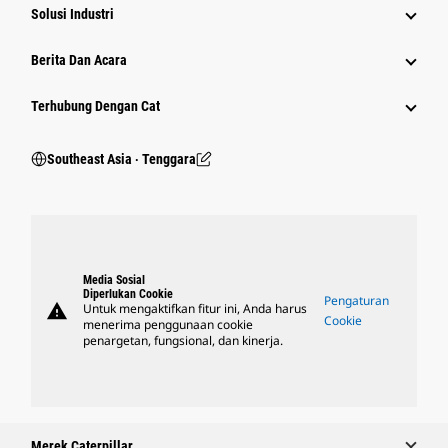
Solusi Industri
Berita Dan Acara
Terhubung Dengan Cat
Southeast Asia ‧ Tenggara
Media Sosial
Diperlukan Cookie
Pengaturan
warning
Untuk mengaktifkan fitur ini, Anda harus
Cookie
menerima penggunaan cookie
penargetan, fungsional, dan kinerja.
Merek Caterpillar