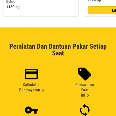
Bobot
1180 kg
Li
Peralatan Dan Bantuan Pakar Setiap
Saat
Kalkulator
Penawaran
Pembayaran
Saat
Ini