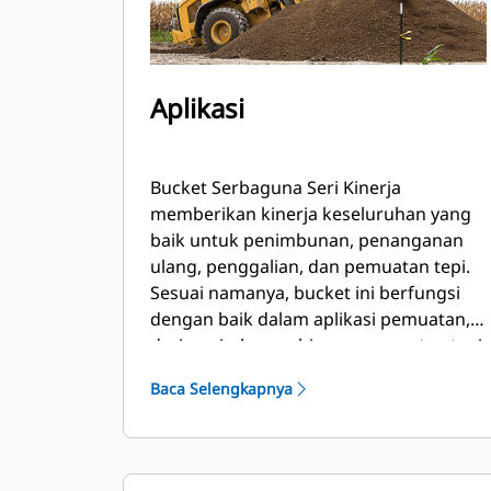
Aplikasi
Bucket Serbaguna Seri Kinerja
memberikan kinerja keseluruhan yang
baik untuk penimbunan, penanganan
ulang, penggalian, dan pemuatan tepi.
Sesuai namanya, bucket ini berfungsi
dengan baik dalam aplikasi pemuatan,
dari penimbunan hingga pemuatan tepi.
Bucket didesain untuk daya dobrak dan
Baca Selengkapnya
kondisi abrasi standar. Ideal untuk
aplikasi penyeretan mundur dan
pembuatan kemiringan. Faktor
pengisian untuk bucket Seri Kinerja