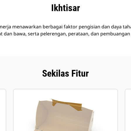
nggulan
Spesifikasi
Peralatan
Tur
Ikhtisar
inerja menawarkan berbagai faktor pengisian dan daya taha
uat dan bawa, serta pelerengan, perataan, dan pembuangan
Sekilas Fitur