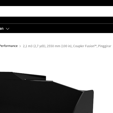
an
 Performance
2,1 m3 (2,7 yd3), 2550 mm (100 in), Coupler Fusion™, Pinggiran