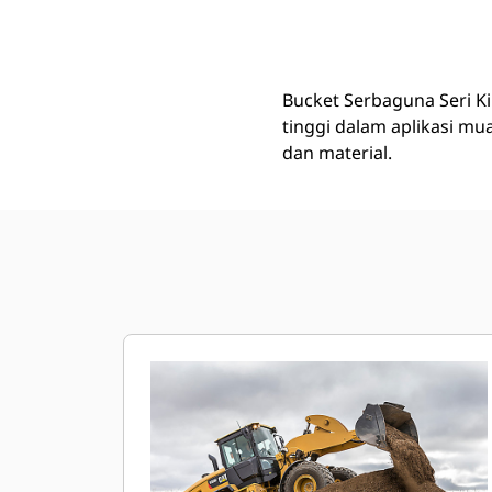
2,1 M3 (2,7 Yd3), 2550 Mm (100 In), Coupler Fusion™, Pinggiran Dasar
Keu
Ubah Model
Bucket Serbaguna Seri K
tinggi dalam aplikasi m
dan material.