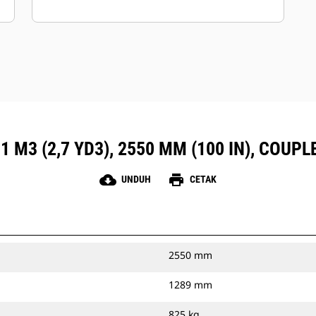
1 M3 (2,7 YD3), 2550 MM (100 IN), COUP
cloud_download
print
UNDUH
CETAK
2550 mm
1289 mm
825 kg