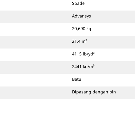
Spade
Advansys
20,690 kg
21.4 m³
4115 lb/yd³
2441 kg/m³
Batu
Dipasang dengan pin