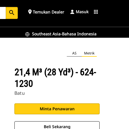
Masuk
place
apps
Temukan Dealer
search
Southeast Asia-Bahasa Indonesia
AS
Metrik
21,4 M³ (28 Yd³) - 624-
1230
Batu
Minta Penawaran
Beli Sekarang