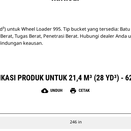
d³) untuk Wheel Loader 995. Tip bucket yang tersedia: Batu
 Berat, Tugas Berat, Penetrasi Berat. Hubungi dealer Anda u
rlindungan keausan.
IKASI PRODUK UNTUK 21,4 M³ (28 YD³) - 6
cloud_download
print
UNDUH
CETAK
246 in