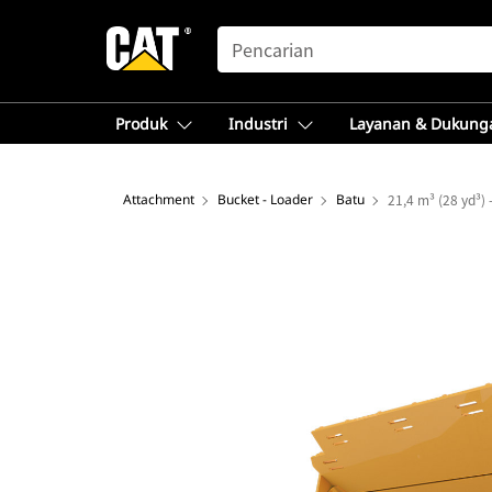
SEARCH
Produk
Industri
Layanan & Dukung
Attachment
Bucket - Loader
Batu
21,4 m³ (28 yd³)