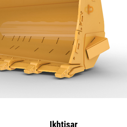
nggulan
Spesifikasi
Peralatan
Tur
Ikhtisar