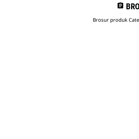
assignment
BRO
Brosur produk Cate