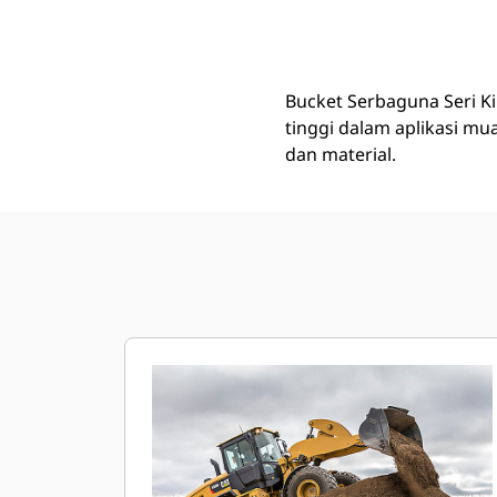
2,7 M3 (3,5 Yd3), 2750 Mm (108 In), Coupler Fusion™, Pinggiran Dasar
Keu
Ubah Model
Bucket Serbaguna Seri K
tinggi dalam aplikasi m
dan material.