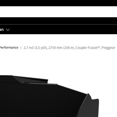
an
 Performance
2,7 m3 (3,5 yd3), 2750 mm (108 in), Coupler Fusion™, Pinggiran