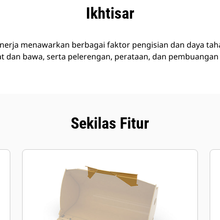
nggulan
Spesifikasi
Peralatan
Tur
Ikhtisar
inerja menawarkan berbagai faktor pengisian dan daya taha
uat dan bawa, serta pelerengan, perataan, dan pembuangan
Sekilas Fitur