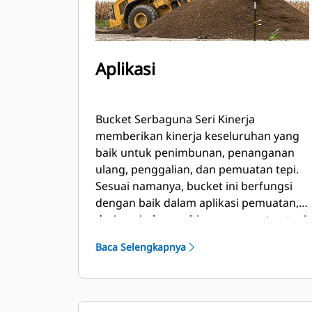
Aplikasi
Bucket Serbaguna Seri Kinerja
memberikan kinerja keseluruhan yang
baik untuk penimbunan, penanganan
ulang, penggalian, dan pemuatan tepi.
Sesuai namanya, bucket ini berfungsi
dengan baik dalam aplikasi pemuatan,
dari penimbunan hingga pemuatan tepi.
Bucket didesain untuk daya dobrak dan
Baca Selengkapnya
kondisi abrasi standar. Ideal untuk
aplikasi penyeretan mundur dan
pembuatan kemiringan. Faktor
pengisian untuk bucket Seri Kinerja