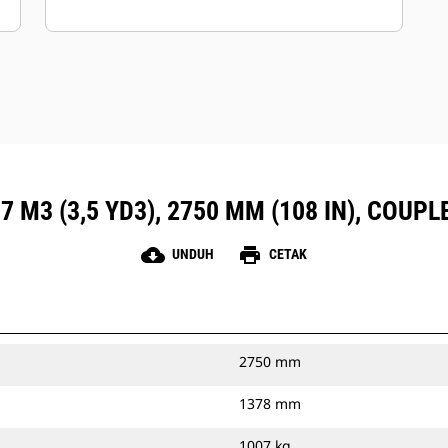
7 M3 (3,5 YD3), 2750 MM (108 IN), COUP
cloud_download
print
UNDUH
CETAK
2750 mm
1378 mm
1007 kg