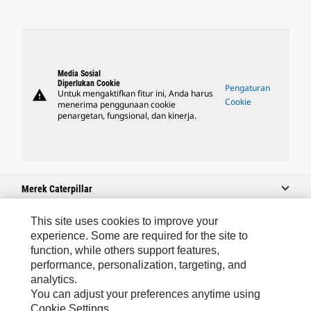
Media Sosial
Diperlukan Cookie
Pengaturan
warning
Untuk mengaktifkan fitur ini, Anda harus
Cookie
menerima penggunaan cookie
penargetan, fungsional, dan kinerja.
Merek Caterpillar
This site uses cookies to improve your
experience. Some are required for the site to
Caterpillar.com
function, while others support features,
performance, personalization, targeting, and
Hubungi Caterpillar
analytics.
Preferensi Pemasaran Saya
You can adjust your preferences anytime using
Cookie Settings.