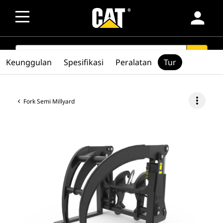
person
SEARCH
search
Keunggulan
Spesifikasi
Peralatan
Tur
more_vert
Fork Semi Millyard