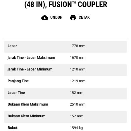
(48 IN), FUSION™ COUPLER
cloud_download
print
UNDUH
CETAK
Lebar
1778 mm
Jarak Tine - Lebar Maksimum
1670 mm
Jarak Tine - Lebar Minimum
1210 mm
Panjang Tine
1219 mm
Lebar Tine
152 mm
Bukaan Klem Maksimum
2510 mm
Bukaan Klem Minimum
152 mm
Bobot
1594 kg