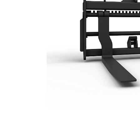
1830 Mm (72 In.)
Keu
Ubah Model