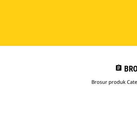
assignment
BRO
Brosur produk Cate