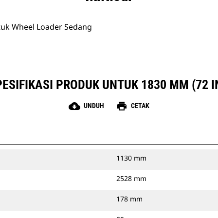
tuk Wheel Loader Sedang
ESIFIKASI PRODUK UNTUK 1830 MM (72 I
cloud_download
print
UNDUH
CETAK
1130 mm
2528 mm
178 mm