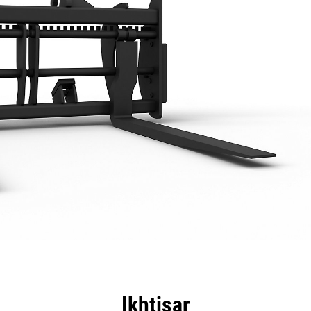
nggulan
Spesifikasi
Peralatan
Tur
Ikhtisar