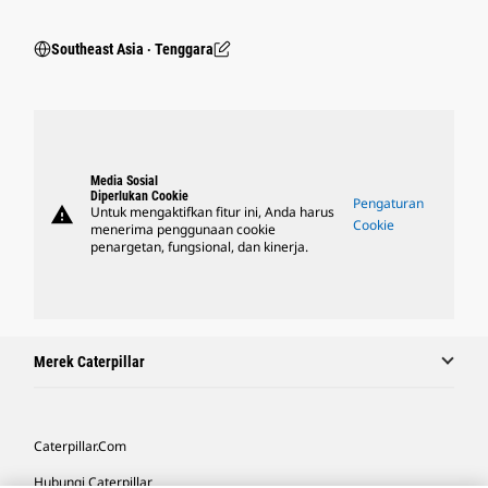
Southeast Asia ‧ Tenggara
Media Sosial
Diperlukan Cookie
Pengaturan
warning
Untuk mengaktifkan fitur ini, Anda harus
Cookie
menerima penggunaan cookie
penargetan, fungsional, dan kinerja.
Merek Caterpillar
Caterpillar.com
Hubungi Caterpillar