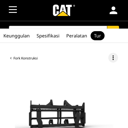
person
SEARCH
search
Keunggulan
Spesifikasi
Peralatan
Tur
more_vert
Fork Konstruksi