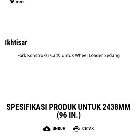
96 mm
Ikhtisar
Fork Konstruksi Cat® untuk Wheel Loader Sedang
SPESIFIKASI PRODUK UNTUK 2438MM
(96 IN.)
cloud_download
print
UNDUH
CETAK