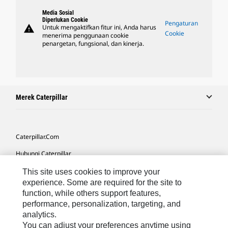
Media Sosial
Diperlukan Cookie
Pengaturan
warning
Untuk mengaktifkan fitur ini, Anda harus
Cookie
menerima penggunaan cookie
penargetan, fungsional, dan kinerja.
Merek Caterpillar
Caterpillar.com
Hubungi Caterpillar
Preferensi Pemasaran Saya
This site uses cookies to improve your
experience. Some are required for the site to
Peta Situs
function, while others support features,
performance, personalization, targeting, and
Cookie Settings
analytics.
Hukum
You can adjust your preferences anytime using