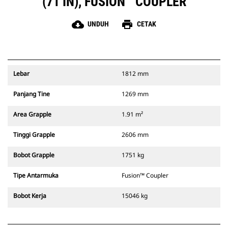
(71 IN), FUSION™ COUPLER
cloud_download
print
UNDUH
CETAK
Lebar
1812 mm
Panjang Tine
1269 mm
Area Grapple
1.91 m²
Tinggi Grapple
2606 mm
Bobot Grapple
1751 kg
Tipe Antarmuka
Fusion™ Coupler
Bobot Kerja
15046 kg