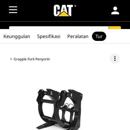
person
SEARCH
search
Keunggulan
Spesifikasi
Peralatan
Tur
more_vert
Grapple Fork Penyortir