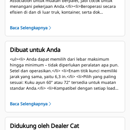
Association untuk muatan berpalet, jadi cocok untuk
menangani pekerjaan Anda.</li><li>Beroperasi secara
efisien di dan di luar truk, kontainer, serta dok
pemuatan.</li><li>Peringkat untuk kapasitas standar
ITA.</li></ul>
Baca Selengkapnya
Dibuat untuk Anda
<ul><li> Anda dapat memilih dari lebar maksimum
hingga minimum – tidak diperlukan peralatan apa pun.
Setel dan operasikan.</li> <li>Enam titik kunci memiliki
jarak yang sama, yaitu 6,3 in.</li> <li>Pilih yang paling
sesuai: Kuku ayun 60" atau 72" tersedia untuk muatan
standar Anda.</li> <li>Kompatibel dengan setiap loader
dengan Fusion coupler – pasang jika Anda
memerlukannya. Lepaskan jika tidak diperlukan.</li>
Baca Selengkapnya
</ul>
Didukung oleh Dealer Cat