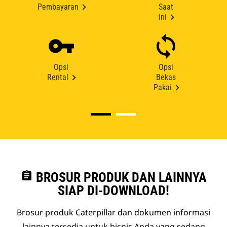
Pembayaran
Saat
Ini
Opsi
Opsi
Rental
Bekas
Pakai
assignment
BROSUR PRODUK DAN LAINNYA
SIAP DI-DOWNLOAD!
Brosur produk Caterpillar dan dokumen informasi
lainnya tersedia untuk bisnis Anda yang sedang