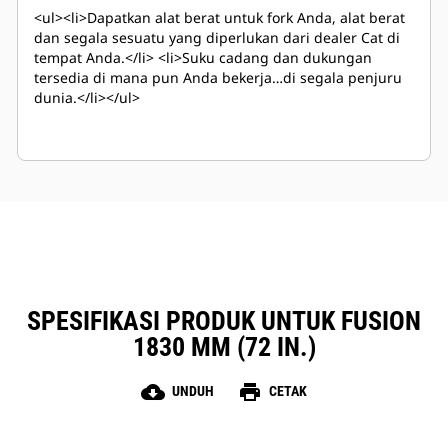
<ul><li>Dapatkan alat berat untuk fork Anda, alat berat
dan segala sesuatu yang diperlukan dari dealer Cat di
tempat Anda.</li> <li>Suku cadang dan dukungan
tersedia di mana pun Anda bekerja…di segala penjuru
dunia.</li></ul>
SPESIFIKASI PRODUK UNTUK FUSION
1830 MM (72 IN.)
cloud_download
print
UNDUH
CETAK