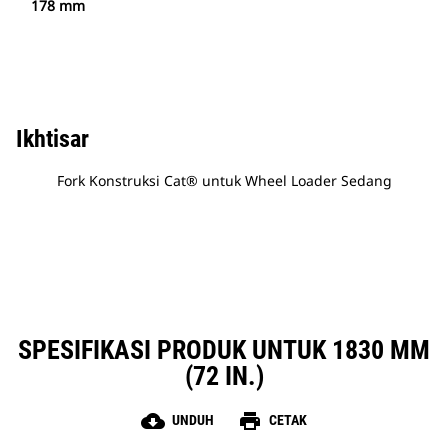
178 mm
Ikhtisar
Fork Konstruksi Cat® untuk Wheel Loader Sedang
SPESIFIKASI PRODUK UNTUK 1830 MM
(72 IN.)
cloud_download
print
UNDUH
CETAK