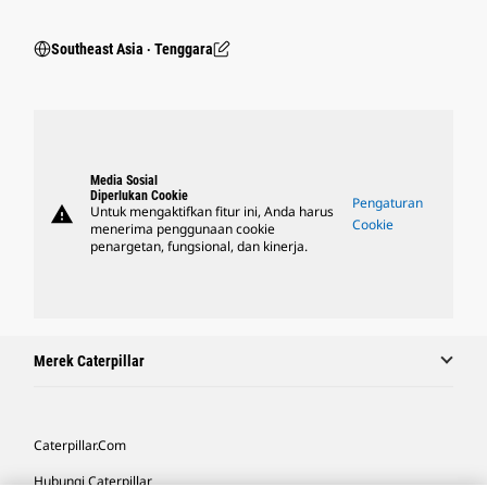
Southeast Asia ‧ Tenggara
Media Sosial
Diperlukan Cookie
Pengaturan
warning
Untuk mengaktifkan fitur ini, Anda harus
Cookie
menerima penggunaan cookie
penargetan, fungsional, dan kinerja.
Merek Caterpillar
Caterpillar.com
Hubungi Caterpillar