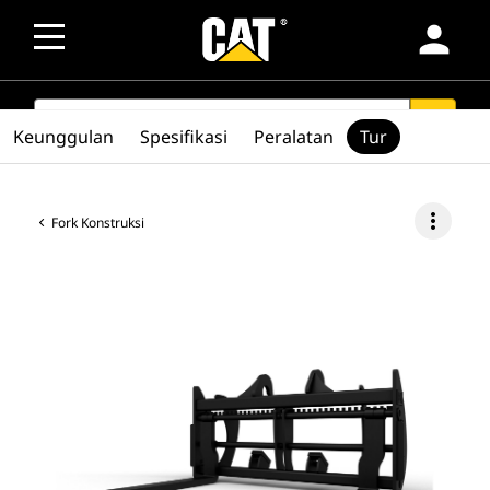
person
SEARCH
search
Keunggulan
Spesifikasi
Peralatan
Tur
more_vert
Fork Konstruksi