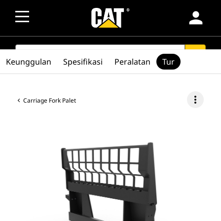
person
SEARCH
search
Keunggulan
Spesifikasi
Peralatan
Tur
more_vert
Carriage Fork Palet