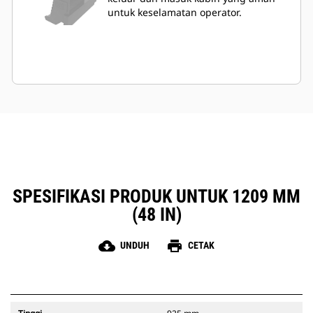
untuk keselamatan operator.
SPESIFIKASI PRODUK UNTUK 1209 MM
(48 IN)
cloud_download
print
UNDUH
CETAK