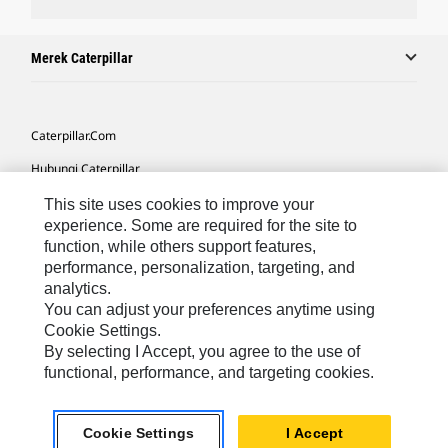
Merek Caterpillar
Caterpillar.com
Hubungi Caterpillar
Preferensi Pemasaran Saya
This site uses cookies to improve your
experience. Some are required for the site to
Peta Situs
function, while others support features,
performance, personalization, targeting, and
Cookie Settings
analytics.
Hukum
You can adjust your preferences anytime using
Cookie Settings.
Privasi
By selecting I Accept, you agree to the use of
functional, performance, and targeting cookies.
Asia Tenggara
© 2026 Caterpillar. Hak Dilindungi UU.
Cookie Settings
I Accept