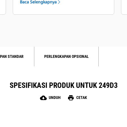
Baca Selengkapnya
disesuaikan, sistem keamanan, dan
kamera pandangan belakang.
PAN STANDAR
PERLENGKAPAN OPSIONAL
SPESIFIKASI PRODUK UNTUK 249D3
cloud_download
print
UNDUH
CETAK