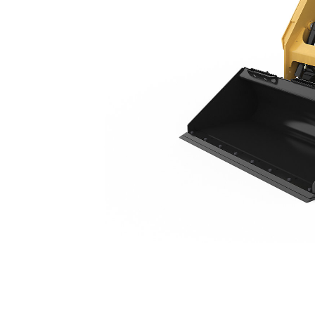
249D3
Keu
Ubah Model