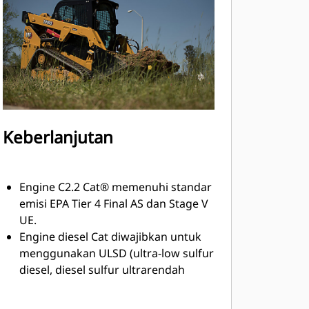
Keberlanjutan
Engine C2.2 Cat® memenuhi standar
emisi EPA Tier 4 Final AS dan Stage V
UE.
Engine diesel Cat diwajibkan untuk
menggunakan ULSD (ultra-low sulfur
diesel, diesel sulfur ultrarendah
dengan sulfur 15 ppm atau kurang)
atau ULSD yang dicampur dengan