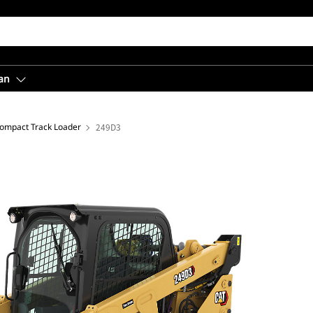
an
ompact Track Loader
249D3