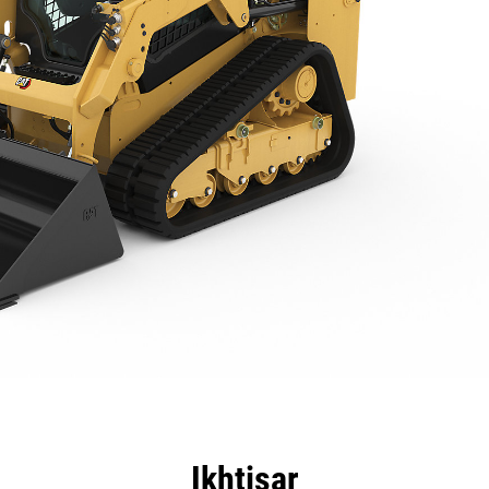
nggulan
Spesifikasi
Peralatan
Tur
Ikhtisar