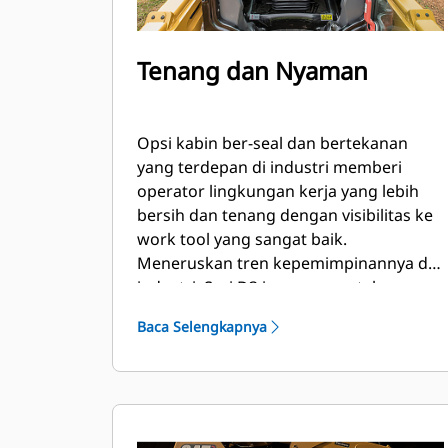
Tenang dan Nyaman
Opsi kabin ber-seal dan bertekanan
yang terdepan di industri memberi
operator lingkungan kerja yang lebih
bersih dan tenang dengan visibilitas ke
work tool yang sangat baik.
Meneruskan tren kepemimpinannya di
industri, Seri D3 juga menyertakan
kontrol joystick yang dapat disetel
Baca Selengkapnya
sebagai perlengkapan standar untuk
kenyamanan operator.