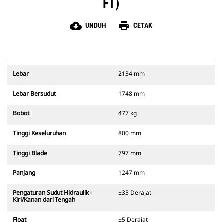
FT)
cloud_download
print
UNDUH
CETAK
Lebar
2134 mm
Lebar Bersudut
1748 mm
Bobot
477 kg
Tinggi Keseluruhan
800 mm
Tinggi Blade
797 mm
Panjang
1247 mm
Pengaturan Sudut Hidraulik -
±35 Derajat
Kiri/Kanan dari Tengah
Float
±5 Derajat