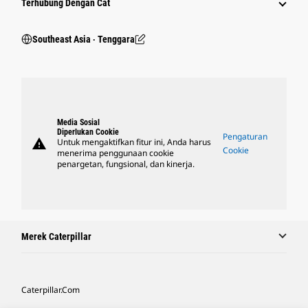
Terhubung Dengan Cat
Southeast Asia ‧ Tenggara
Media Sosial
Diperlukan Cookie
Pengaturan
warning
Untuk mengaktifkan fitur ini, Anda harus
Cookie
menerima penggunaan cookie
penargetan, fungsional, dan kinerja.
Merek Caterpillar
Caterpillar.com