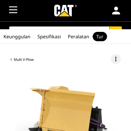
person
SEARCH
search
Keunggulan
Spesifikasi
Peralatan
Tur
more_vert
Multi V-Plow