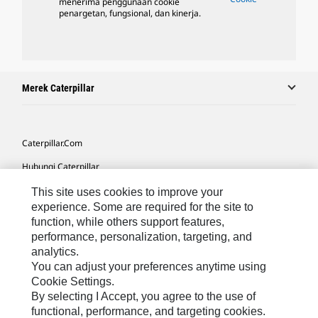
menerima penggunaan cookie
penargetan, fungsional, dan kinerja.
Merek Caterpillar
Caterpillar.com
Hubungi Caterpillar
Preferensi Pemasaran Saya
This site uses cookies to improve your
experience. Some are required for the site to
Peta Situs
function, while others support features,
performance, personalization, targeting, and
Cookie Settings
analytics.
Hukum
You can adjust your preferences anytime using
Cookie Settings.
Privasi
By selecting I Accept, you agree to the use of
functional, performance, and targeting cookies.