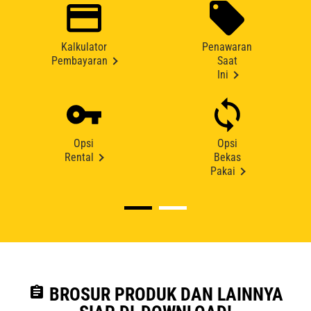
Kalkulator
Penawaran
Pembayaran
Saat
Ini
Opsi
Opsi
Rental
Bekas
Pakai
assignment
BROSUR PRODUK DAN LAINNYA