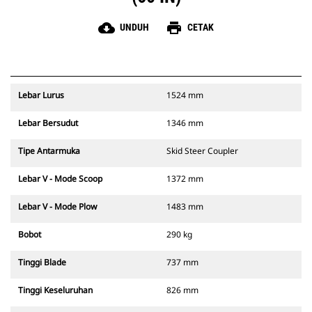
cloud_download
print
UNDUH
CETAK
Lebar Lurus
1524 mm
Lebar Bersudut
1346 mm
Tipe Antarmuka
Skid Steer Coupler
Lebar V - Mode Scoop
1372 mm
Lebar V - Mode Plow
1483 mm
Bobot
290 kg
Tinggi Blade
737 mm
Tinggi Keseluruhan
826 mm