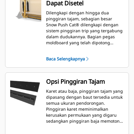
Dapat Disetel
Dilengkapi dengan hingga dua
pinggiran tajam, sebagian besar
Snow Push Cat® dilengkapi dengan
sistem pinggiran trip yang tergabung
dalam dudukannya. Bagian pegas
moldboard yang telah dipotong
muncul kembali saat bersentuhan
dengan penghalang yang tidak
Baca Selengkapnya
terlihat sehingga meminimalkan risiko
kerusakan pada Snow Push dan alat
berat. Pilihan pinggiran tajam tanpa
karet trip tersedia dalam ukuran 2,6 m
Opsi Pinggiran Tajam
(8 ft), 3,2 m (10 ft), dan 3,8 m (12 ft)
yang sesuai dengan semua model
Karet atau baja, pinggiran tajam yang
yang memanfaatkan Skid Steer
dipasang dengan baut tersedia untuk
Coupler.
semua ukuran pendorongan.
Pinggiran karet meminimalkan
kerusakan permukaan yang digaru
sedangkan pinggiran baja memotong
atau membuang gumpalan salju atau
es yang padat.