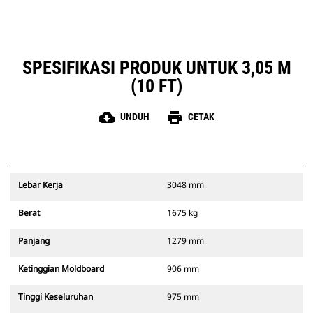
SPESIFIKASI PRODUK UNTUK 3,05 M
(10 FT)
cloud_download
print
UNDUH
CETAK
Lebar Kerja
3048 mm
Berat
1675 kg
Panjang
1279 mm
Ketinggian Moldboard
906 mm
Tinggi Keseluruhan
975 mm