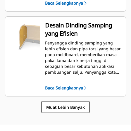
Baca Selengkapnya
Desain Dinding Samping
yang Efisien
Penyangga dinding samping yang
lebih efisien dan pipa torsi yang besar
pada moldboard, memberikan masa
pakai lama dan kinerja tinggi di
sebagian besar kebutuhan aplikasi
pembuangan salju. Penyangga kotak
sisi luar didesain untuk
meminimalkan salju yang menempel
Baca Selengkapnya
di papan cetak selain memberikan
topangan yang sempurna pada
bagian dorong luar.
Muat Lebih Banyak