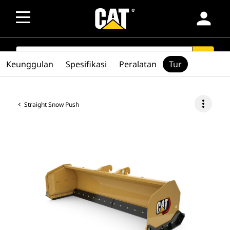
person
SEARCH
search
Keunggulan
Spesifikasi
Peralatan
Tur
more_vert
Straight Snow Push