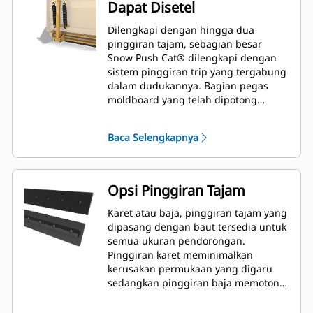
Dapat Disetel
Dilengkapi dengan hingga dua
pinggiran tajam, sebagian besar
Snow Push Cat® dilengkapi dengan
sistem pinggiran trip yang tergabung
dalam dudukannya. Bagian pegas
moldboard yang telah dipotong
muncul kembali saat bersentuhan
dengan penghalang yang tidak
Baca Selengkapnya
terlihat sehingga meminimalkan risiko
kerusakan pada Snow Push dan alat
berat. Pilihan pinggiran tajam tanpa
karet trip tersedia dalam ukuran 2,6 m
Opsi Pinggiran Tajam
(8 ft), 3,2 m (10 ft), dan 3,8 m (12 ft)
yang sesuai dengan semua model
Karet atau baja, pinggiran tajam yang
yang memanfaatkan Skid Steer
dipasang dengan baut tersedia untuk
Coupler.
semua ukuran pendorongan.
Pinggiran karet meminimalkan
kerusakan permukaan yang digaru
sedangkan pinggiran baja memotong
atau membuang gumpalan salju atau
es yang padat.