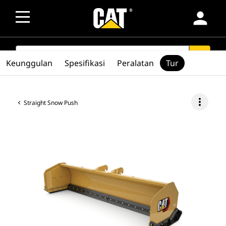
person
SEARCH
search
Keunggulan
Spesifikasi
Peralatan
Tur
more_vert
Straight Snow Push