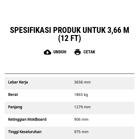
SPESIFIKASI PRODUK UNTUK 3,66 M
(12 FT)
cloud_download
print
UNDUH
CETAK
Lebar Kerja
3658 mm
Berat
1865 kg
Panjang
1279 mm
Ketinggian Moldboard
906 mm
Tinggi Keseluruhan
975 mm