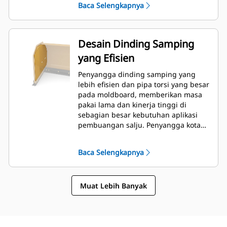
Baca Selengkapnya
Desain Dinding Samping
yang Efisien
Penyangga dinding samping yang
lebih efisien dan pipa torsi yang besar
pada moldboard, memberikan masa
pakai lama dan kinerja tinggi di
sebagian besar kebutuhan aplikasi
pembuangan salju. Penyangga kotak
sisi luar didesain untuk
meminimalkan salju yang menempel
Baca Selengkapnya
di papan cetak selain memberikan
topangan yang sempurna pada
bagian dorong luar.
Muat Lebih Banyak