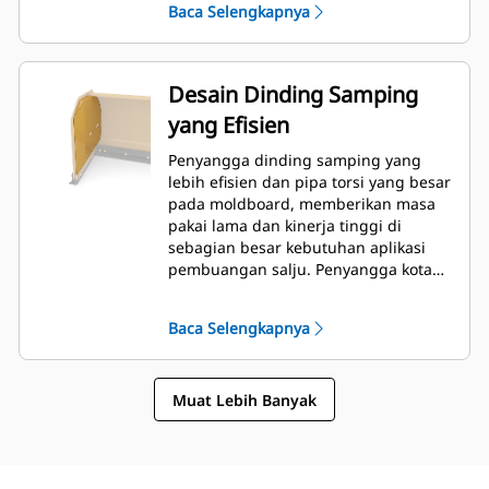
Baca Selengkapnya
Desain Dinding Samping
yang Efisien
Penyangga dinding samping yang
lebih efisien dan pipa torsi yang besar
pada moldboard, memberikan masa
pakai lama dan kinerja tinggi di
sebagian besar kebutuhan aplikasi
pembuangan salju. Penyangga kotak
sisi luar didesain untuk
meminimalkan salju yang menempel
Baca Selengkapnya
di papan cetak selain memberikan
topangan yang sempurna pada
bagian dorong luar.
Muat Lebih Banyak