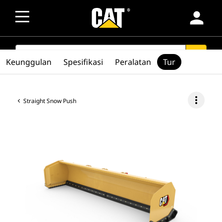
person
SEARCH
search
Keunggulan
Spesifikasi
Peralatan
Tur
more_vert
Straight Snow Push