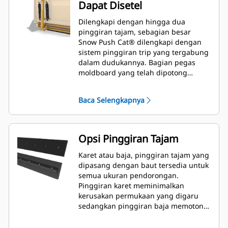
Dapat Disetel
Dilengkapi dengan hingga dua
pinggiran tajam, sebagian besar
Snow Push Cat® dilengkapi dengan
sistem pinggiran trip yang tergabung
dalam dudukannya. Bagian pegas
moldboard yang telah dipotong
muncul kembali saat bersentuhan
dengan penghalang yang tidak
Baca Selengkapnya
terlihat sehingga meminimalkan risiko
kerusakan pada Snow Push dan alat
berat. Pilihan pinggiran tajam tanpa
karet trip tersedia dalam ukuran 2,6 m
Opsi Pinggiran Tajam
(8 ft), 3,2 m (10 ft), dan 3,8 m (12 ft)
yang sesuai dengan semua model
Karet atau baja, pinggiran tajam yang
yang memanfaatkan Skid Steer
dipasang dengan baut tersedia untuk
Coupler.
semua ukuran pendorongan.
Pinggiran karet meminimalkan
kerusakan permukaan yang digaru
sedangkan pinggiran baja memotong
atau membuang gumpalan salju atau
es yang padat.