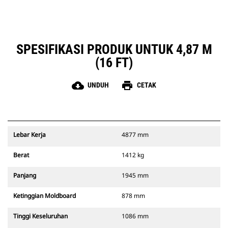
SPESIFIKASI PRODUK UNTUK 4,87 M
(16 FT)
cloud_download
print
UNDUH
CETAK
Lebar Kerja
4877 mm
Berat
1412 kg
Panjang
1945 mm
Ketinggian Moldboard
878 mm
Tinggi Keseluruhan
1086 mm