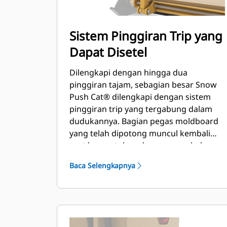
Sistem Pinggiran Trip yang
Dapat Disetel
Dilengkapi dengan hingga dua
pinggiran tajam, sebagian besar Snow
Push Cat® dilengkapi dengan sistem
pinggiran trip yang tergabung dalam
dudukannya. Bagian pegas moldboard
yang telah dipotong muncul kembali
saat bersentuhan dengan penghalang
yang tidak terlihat sehingga
Baca Selengkapnya
meminimalkan risiko kerusakan pada
Snow Push dan alat berat. Pilihan
pinggiran tajam tanpa karet trip
tersedia dalam ukuran 2,6 m (8 ft), 3,2 m
(10 ft), dan 3,8 m (12 ft) yang sesuai