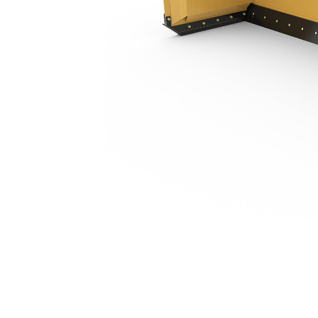
3,66 M (12 Ft)
Keu
Ubah Model