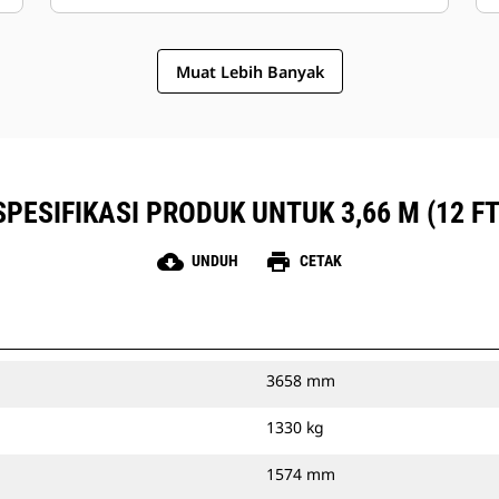
Muat Lebih Banyak
SPESIFIKASI PRODUK UNTUK 3,66 M (12 FT
cloud_download
print
UNDUH
CETAK
3658 mm
1330 kg
1574 mm