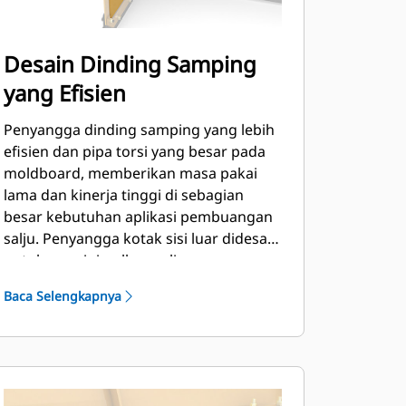
Desain Dinding Samping
yang Efisien
Penyangga dinding samping yang lebih
efisien dan pipa torsi yang besar pada
moldboard, memberikan masa pakai
lama dan kinerja tinggi di sebagian
besar kebutuhan aplikasi pembuangan
salju. Penyangga kotak sisi luar didesain
untuk meminimalkan salju yang
menempel di papan cetak selain
Baca Selengkapnya
memberikan topangan yang sempurna
pada bagian dorong luar.