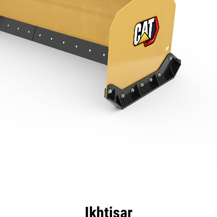
nggulan
Spesifikasi
Peralatan
Tur
Ikhtisar