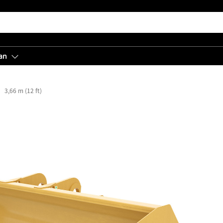
an
3,66 m (12 ft)