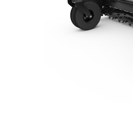
Power Box Rake Sudut Hidraulik PR121
Keu
Ubah Model