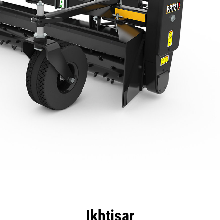
nggulan
Spesifikasi
Peralatan
Tur
Ikhtisar