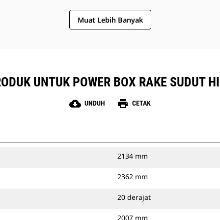
Muat Lebih Banyak
PRODUK UNTUK POWER BOX RAKE SUDUT HI
cloud_download
print
UNDUH
CETAK
2134 mm
2362 mm
20 derajat
2007 mm