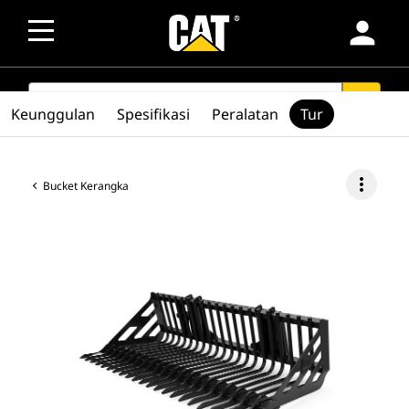
person
SEARCH
search
Keunggulan
Spesifikasi
Peralatan
Tur
more_vert
Bucket Kerangka