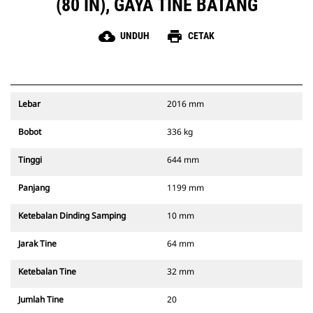
(80 IN), GAYA TINE BATANG
cloud_download
print
UNDUH
CETAK
Lebar
2016 mm
Bobot
336 kg
Tinggi
644 mm
Panjang
1199 mm
Ketebalan Dinding Samping
10 mm
Jarak Tine
64 mm
Ketebalan Tine
32 mm
Jumlah Tine
20