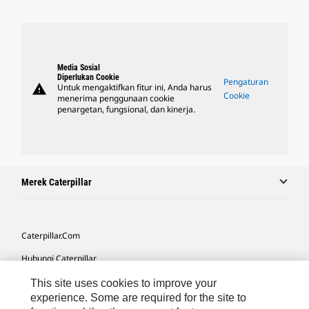
Media Sosial
Diperlukan Cookie
Pengaturan
warning
Untuk mengaktifkan fitur ini, Anda harus
Cookie
menerima penggunaan cookie
penargetan, fungsional, dan kinerja.
Merek Caterpillar
Caterpillar.com
Hubungi Caterpillar
Preferensi Pemasaran Saya
This site uses cookies to improve your
experience. Some are required for the site to
Peta Situs