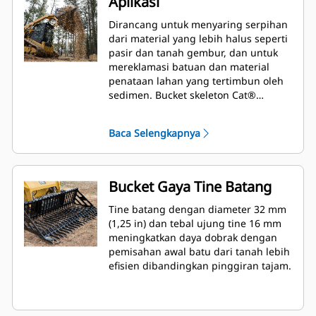
Aplikasi
Dirancang untuk menyaring serpihan
dari material yang lebih halus seperti
pasir dan tanah gembur, dan untuk
mereklamasi batuan dan material
penataan lahan yang tertimbun oleh
sedimen. Bucket skeleton Cat®
khusus untuk digunakan pada Cat
Skid Steer Loader dan Compact Track
Baca Selengkapnya
Loader.
Bucket Gaya Tine Batang
Tine batang dengan diameter 32 mm
(1,25 in) dan tebal ujung tine 16 mm
meningkatkan daya dobrak dengan
pemisahan awal batu dari tanah lebih
efisien dibandingkan pinggiran tajam.