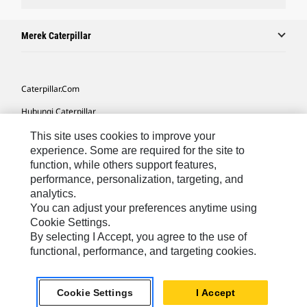
Merek Caterpillar
Caterpillar.com
Hubungi Caterpillar
Preferensi Pemasaran Saya
This site uses cookies to improve your
experience. Some are required for the site to
Peta Situs
function, while others support features,
performance, personalization, targeting, and
Cookie Settings
analytics.
Hukum
You can adjust your preferences anytime using
Cookie Settings.
Privasi
By selecting I Accept, you agree to the use of
functional, performance, and targeting cookies.
Asia Tenggara
© 2026 Caterpillar. Hak Dilindungi UU.
Cookie Settings
I Accept