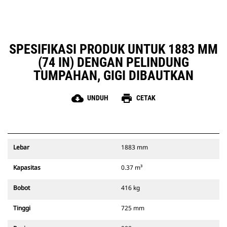
SPESIFIKASI PRODUK UNTUK 1883 MM
(74 IN) DENGAN PELINDUNG
TUMPAHAN, GIGI DIBAUTKAN
cloud_download
print
UNDUH
CETAK
Lebar
1883 mm
Kapasitas
0.37 m³
Bobot
416 kg
Tinggi
725 mm