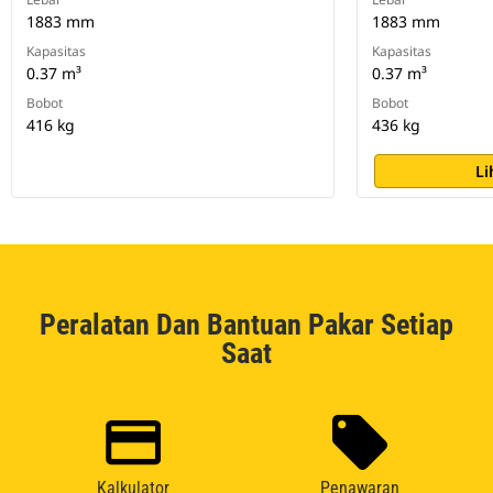
1883 mm
1883 mm
Kapasitas
Kapasitas
0.37 m³
0.37 m³
Bobot
Bobot
416 kg
436 kg
Li
Peralatan Dan Bantuan Pakar Setiap
Saat
Kalkulator
Penawaran