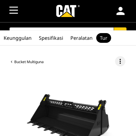
person
SEARCH
search
Keunggulan
Spesifikasi
Peralatan
Tur
more_vert
Bucket Multiguna