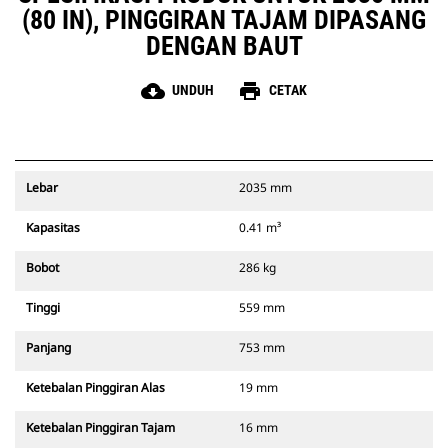
(80 IN), PINGGIRAN TAJAM DIPASANG
DENGAN BAUT
cloud_download
print
UNDUH
CETAK
Lebar
2035 mm
Kapasitas
0.41 m³
Bobot
286 kg
Tinggi
559 mm
Panjang
753 mm
Ketebalan Pinggiran Alas
19 mm
Ketebalan Pinggiran Tajam
16 mm