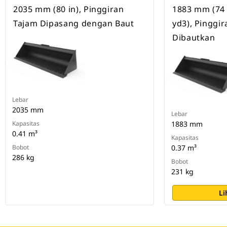
2035 mm (80 in), Pinggiran
1883 mm (74 i
Tajam Dipasang dengan Baut
yd3), Pinggi
Dibautkan
Lebar
2035 mm
Lebar
Kapasitas
1883 mm
0.41 m³
Kapasitas
Bobot
0.37 m³
286 kg
Bobot
231 kg
Li