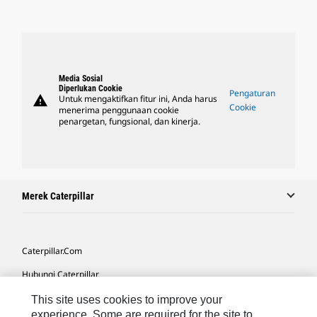
Media Sosial
Diperlukan Cookie
Pengaturan
warning
Untuk mengaktifkan fitur ini, Anda harus
Cookie
menerima penggunaan cookie
penargetan, fungsional, dan kinerja.
Merek Caterpillar
Caterpillar.com
Hubungi Caterpillar
Preferensi Pemasaran Saya
This site uses cookies to improve your
experience. Some are required for the site to