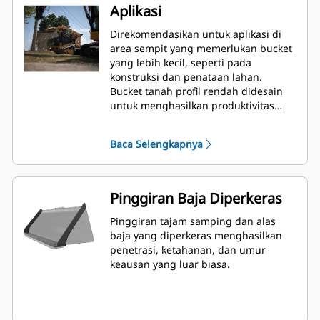
Aplikasi
Direkomendasikan untuk aplikasi di
area sempit yang memerlukan bucket
yang lebih kecil, seperti pada
konstruksi dan penataan lahan.
Bucket tanah profil rendah didesain
untuk menghasilkan produktivitas
yang unggul, keandalan tinggi, dan
umur pemakaian yang lama dalam
Baca Selengkapnya
berbagai kondisi penanganan dan
material.
Pinggiran Baja Diperkeras
Pinggiran tajam samping dan alas
baja yang diperkeras menghasilkan
penetrasi, ketahanan, dan umur
keausan yang luar biasa.