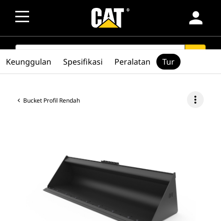
person
SEARCH
search
Keunggulan
Spesifikasi
Peralatan
Tur
more_vert
Bucket Profil Rendah